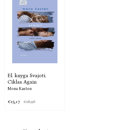
ir galybe knygų. Dievina įvairiausių rūšių kavą, ilgus
pasivaikščiojimus miške ir dienas, kai gali atsidėti
vien kūrybai. Mielai bendrauja su savo skaitytojais
per tviterį (@MonaKasten).
Daugiau informacijos interneto svetainėje adresu
www.monakasten.de.
El. knyga Svajoti.
Ciklas Again
Mona Kasten
€15,17
€18,96