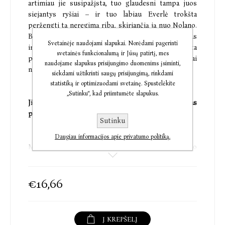
artimiau jie susipažįsta, tuo glaudesni tampa juos
siejantys ryšiai – ir tuo labiau Everlė trokšta
peržengti tą neregimą ribą, skiriančią ją nuo Nolano.
Bet ji nė nenujaučia, kad optimistiškas Nolano būdas
Svetainėje naudojami slapukai. Norėdami pagerinti
ir jo užkrečiama meilė literatūrai slepia paslaptį. Ir ta
svetainės funkcionalumą ir Jūsų patirtį, mes
paslaptis galėtų sugriauti jų meilę dar jai
naudojame slapukus prisijungimo duomenims įsiminti,
neprasiskleidus.
siekdami užtikrinti saugų prisijungimą, rinkdami
statistiką ir optimizuodami svetainę. Spustelėkite
„Sutinku“, kad priimtumėte slapukus.
Ji norėjo niekada neįsimylėti – tačiau viskas
pasikeičia.
Sutinku
Daugiau informacijos apie privatumo politiką.
Mona Kasten yra ryškiausia NEW ADULT žanro
žvaigždė Vokietijoje, savo knygų serija „Again“
sužavėjusi skaitytojus ir net keletą kartų
apdovanota
LovelyBooks Reader’s
premija. Serijos
€16,66
„Again“ parduota daugiau nei 600 tūkst.
egzempliorių, „Spiegel“ bestselerių sąraše ji laikėsi
net 27 savaites.
Į KREPŠELĮ