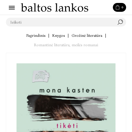
0
Pagrindinis
|
Knygos
|
Grožinė literatūra
|
Romantinė literatūra, meilės romanai