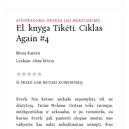
ATSIPRAŠOME, PREKĖS JAU NEBETURIME
El. knyga Tikėti. Ciklas
Again #4
Mona Kasten
Leidėjas:
Alma littera
ŠI PREKĖ DAR NETURI KOMENTARŲ
Everlė Pen ketino niekada neįsimylėti, tik ne
dėstytoją. Tačiau Nolanas Geitsas toks žavingas,
inteligentiškas ir seksualus, ir jis vienintelis, su
kuriuo Everlė gali pamiršti slogias mintis, nuo
vaikystės kas naktį neleidžiančias užmigti. Kuo