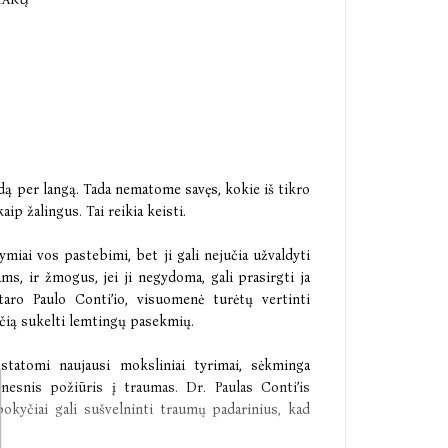
zdą per langą. Tada nematome savęs, kokie iš tikro
p žalingus. Tai reikia keisti.
žymiai vos pastebimi, bet ji gali nejučia užvaldyti
ms, ir žmogus, jei ji negydoma, gali prasirgti ja
aro Paulo Conti’io, visuomenė turėtų vertinti
čią sukelti lemtingų pasekmių.
tatomi naujausi moksliniai tyrimai, sėkminga
gnesnis požiūris į traumas. Dr. Paulas Conti’is
pokyčiai gali sušvelninti traumų padarinius, kad