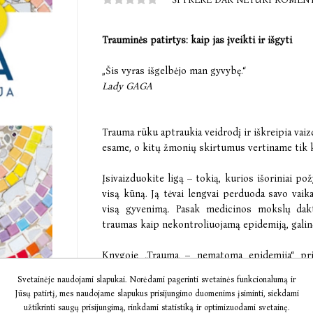
Trauminės patirtys: kaip jas įveikti ir išgyti
„Šis vyras išgelbėjo man gyvybę.“
Lady GAGA
Trauma rūku aptraukia veidrodį ir iškreipia vai
esame, o kitų žmonių skirtumus vertiname tik kai
Įsivaizduokite ligą – tokią, kurios išoriniai po
visą kūną. Ją tėvai lengvai perduoda savo vaika
visą gyvenimą. Pasak medicinos mokslų dakt
traumas kaip nekontroliuojamą epidemiją, galin
Knygoje „Trauma – nematoma epidemija“ pris
klinikinė praktika, tikros istorijos ir nuodu
Svetainėje naudojami slapukai. Norėdami pagerinti svetainės funkcionalumą ir
nurodo, kokie ir individualūs, ir visuomenės 
Jūsų patirtį, mes naudojame slapukus prisijungimo duomenims įsiminti, siekdami
ateities žmonija nebūtų traumuota.
užtikrinti saugų prisijungimą, rinkdami statistiką ir optimizuodami svetainę.