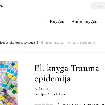
AS
Knygos
Audioknygos
ioji psichologija, saviugda
|
El. knyga Trauma - nematoma epidemija
El. knyga Trauma
epidemija
Paul Conti
Leidėjas:
Alma littera
ŠI PREKĖ DAR NETURI KOMEN