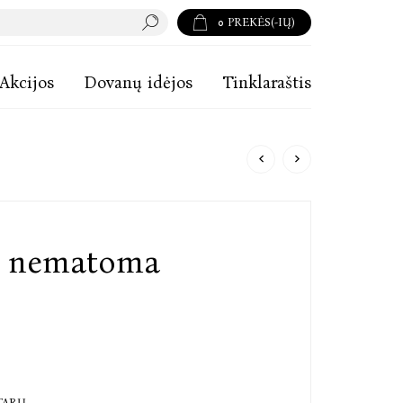
0
PREKĖS(-IŲ)
Akcijos
Dovanų idėjos
Tinklaraštis
 - nematoma
TARŲ