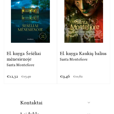
El. knyga Šešėliai
El. knyga Kaukių balius
mėnesienoje
Santa Montefiore
Santa Montefiore
€12,32
€9,46
€15,40
€11,82
Kontaktai