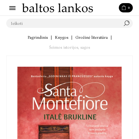
0
Pagrindinis
|
Knygos
|
Grožinė literatūra
|
Šeimos istorijos, sagos