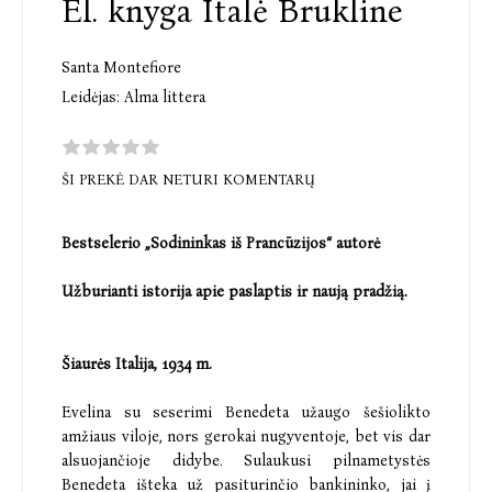
El. knyga Italė Brukline
Santa Montefiore
Leidėjas:
Alma littera
ŠI PREKĖ DAR NETURI KOMENTARŲ
Bestselerio „Sodininkas iš Prancūzijos“ autorė
Užburianti istorija apie paslaptis ir naują pradžią.
Šiaurės Italija, 1934 m.
Evelina su seserimi Benedeta užaugo šešiolikto
amžiaus viloje, nors gerokai nugyventoje, bet vis dar
alsuojančioje didybe. Sulaukusi pilnametystės
Benedeta išteka už pasiturinčio bankininko, jai į