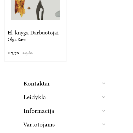
El. knyga Darbuotojai
Olga Ravn
€7,70
€9,62
Kontaktai
Leidykla
Informacija
Vartotojams