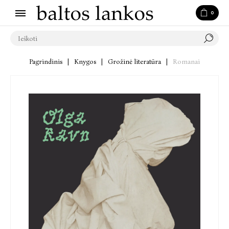
0
Pagrindinis
|
Knygos
|
Grožinė literatūra
|
Romanai