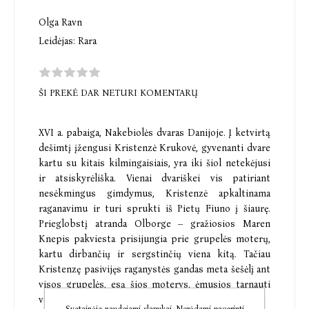
Olga Ravn
Leidėjas:
Rara
ŠI PREKĖ DAR NETURI KOMENTARŲ
XVI a. pabaiga, Nakebiolės dvaras Danijoje. Į ketvirtą
dešimtį įžengusi Kristenzė Krukovė, gyvenanti dvare
kartu su kitais kilmingaisiais, yra iki šiol netekėjusi
ir atsiskyrėliška. Vienai dvariškei vis patiriant
nesėkmingus gimdymus, Kristenzė apkaltinama
raganavimu ir turi sprukti iš Pietų Fiuno į šiaurę.
Prieglobstį atranda Olborge – gražiosios Maren
Knepis pakviesta prisijungia prie grupelės moterų,
kartu dirbančių ir sergstinčių viena kitą. Tačiau
Kristenzę pasivijęs raganystės gandas meta šešėlį ant
visos grupelės, esą šios moterys, ėmusios tarnauti
velniui, sėja aplink blogį ir chaosą.
Svetainėje naudojami slapukai. Norėdami pagerinti