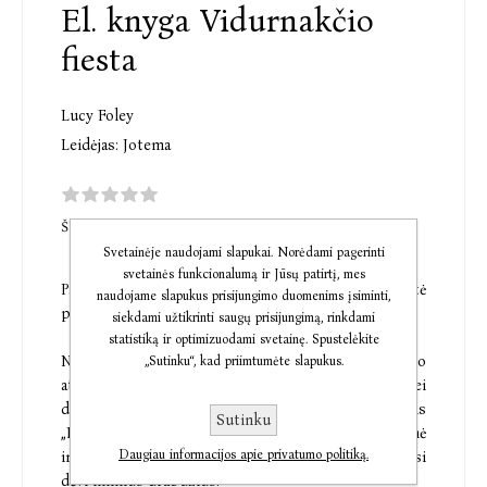
El. knyga Vidurnakčio
fiesta
Lucy Foley
Leidėjas:
Jotema
ŠI PREKĖ DAR NETURI KOMENTARŲ
Svetainėje naudojami slapukai. Norėdami pagerinti
svetainės funkcionalumą ir Jūsų patirtį, mes
Paslaptys. Melas. Žmogžudystė. Tegul šventė
naudojame slapukus prisijungimo duomenims įsiminti,
prasideda...
siekdami užtikrinti saugų prisijungimą, rinkdami
statistiką ir optimizuodami svetainę. Spustelėkite
Naujausio ir madingiausio prabangaus kurorto
„Sutinku“, kad priimtumėte slapukus.
atidarymo vakaras, kuriam nepagailėta nei mažų, nei
didelių išlaidų. „Begalybės baseinas“ spindi; kokteilis
Sutinku
„Dvaro makalas“ (greipfrutų sultys, imbieras, degtinė
Daugiau informacijos apie privatumo politiką.
ir šlakelis kanapių aliejaus) pilstomas negailint. Visi
dėvi lininius drabužius.