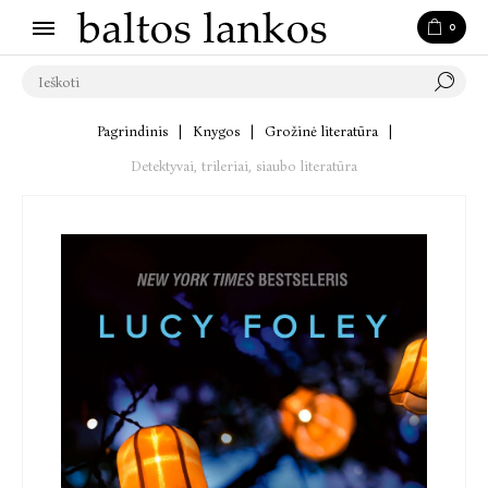
0
Pagrindinis
|
Knygos
|
Grožinė literatūra
|
Detektyvai, trileriai, siaubo literatūra