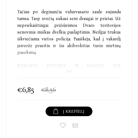
Tačiau po deginančia vidurvasario saule sujunda
tamsa. Tarp svečių sukasi seni draugai ir priešai. Už
nepriekaištingai prižiūrimos Dvaro teritorijos
senovinis miškas dvelkia paslaptimis. Neilgai trukus
iškviečiama vietos policija. Paaiškėja, kad į vakarėlį
įsiveržė praeitis ir šis akibrokštas turės mirtinų
pasekmių.
KURORTO STEIGĖJA IR VADOVĖ, JOS
SUTUOKTINIS ARCHITEKTAS, PAGALBINIS
VIRTUVĖS DARBININKAS, PASLAPTINGA VIEŠNIA
€6,85
€8,56
Visi jie turi savo paslapčių. Taip pat ir planų. Bet ne
visi išgyvens... vidurnakčio fiestą.
Į KREPŠELĮ
Agatha Christie instagramo amžiui.
Guardian