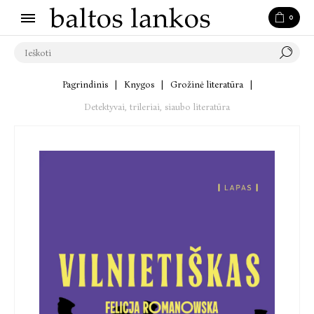
0
Pagrindinis
|
Knygos
|
Grožinė literatūra
|
Detektyvai, trileriai, siaubo literatūra