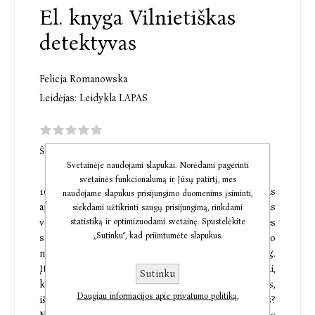
El. knyga Vilnietiškas
detektyvas
Felicja Romanowska
Leidėjas:
Leidykla LAPAS
ŠI PREKĖ DAR NETURI KOMENTARŲ
Svetainėje naudojami slapukai. Norėdami pagerinti
svetainės funkcionalumą ir Jūsų patirtį, mes
1933 metų gegužės 12 dieną Vilnių kaip žaibas
naudojame slapukus prisijungimo duomenims įsiminti,
apskriejo žinia – Bernardinų sode pagrobta Vilniaus
siekdami užtikrinti saugų prisijungimą, rinkdami
statistiką ir optimizuodami svetainę. Spustelėkite
vaivados dukrelė Agatka. Ryžtingai nusiteikęs
„Sutinku“, kad priimtumėte slapukus.
slaptosios policijos viršininkas Mańkowskis nieko
nelaukdamas imasi keblios bylos. Palaidų siūlų daug.
Įtariamųjų sąraše – mergaitės auklė, vietiniai banditai,
Sutinku
komunistai. Galimi motyvai – politinis šantažas,
Daugiau informacijos apie privatumo politiką.
išpirkos pinigai. O gal pagrobimas dėl meilės?