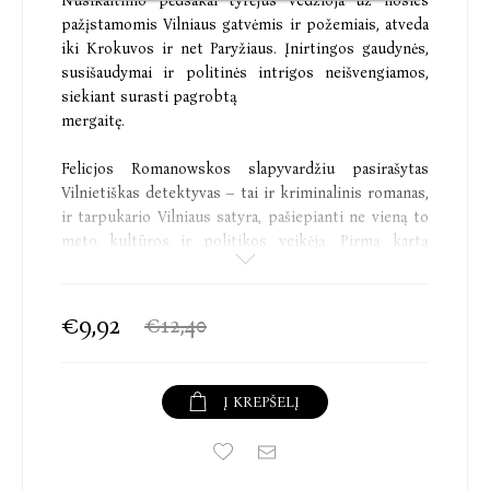
Nusikaltimo pėdsakai tyrėjus vedžioja už nosies
pažįstamomis Vilniaus gatvėmis ir požemiais, atveda
iki Krokuvos ir net Paryžiaus. Įnirtingos gaudynės,
susišaudymai ir politinės intrigos neišvengiamos,
siekiant surasti pagrobtą
mergaitę.
Felicjos Romanowskos slapyvardžiu pasirašytas
Vilnietiškas detektyvas – tai ir kriminalinis romanas,
ir tarpukario Vilniaus satyra, pašiepianti ne vieną to
meto kultūros ir politikos veikėją. Pirmą kartą
romanas dalimis buvo publikuotas 1933 metų
pavasarį Vilniaus laikraštyje Słowo, o niekam iki tol
negirdėtos autorės Felicjos slapyvardžiu dangstėsi
€9,92
€12,40
tokie patyrę literatūros vilkai kaip Józefas
Mackiewiczius, Stanisławas Mackiewiczius-Catas,
Jerzy’is Wyszomirskis ir Walerianas Charkiewiczius.
Į KREPŠELĮ
Galbūt šis literatūrinis žaidimas taps tam tikru
žingsniu, mėginant geriau suprasti to meto Vilnių ir jo
socialines bei kultūrines realijas. O tai savo ruožtu