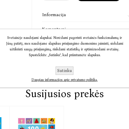
Informacija
Komentarai
Svetainėje naudojami slapukai. Norėdami pagerinti svetainės funkcionalumą ir
Susisiekite
Jūsų patirtį, mes naudojame slapukus prisijungimo duomenims įsiminti, siekdami
užtikrinti saugų prisijungimą, rinkdami statistiką ir optimizuodami svetainę.
Spustelėkite „Sutinku“, kad priimtumėte slapukus.
Sutinku
Daugiau informacijos apie privatumo politiką.
Susijusios prekės