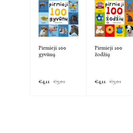
Pirmieji 100
Pirmieji 100
gyvūnų
žodžių
€4,11
€5,01
€4,11
€5,01