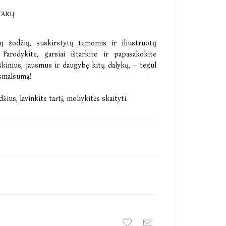
TARŲ
ų žodžių, suskirstytų temomis ir iliustruotų
 Parodykite, garsiai ištarkite ir papasakokite
kinius, jausmus ir daugybę kitų dalykų, – tegul
 smalsumą!
žius, lavinkite tartį, mokykitės skaityti.