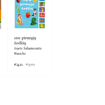
100 pirmųjų
žodžių
Austė Šaliamoraitė-
Nasickė
€4,11
€5,01