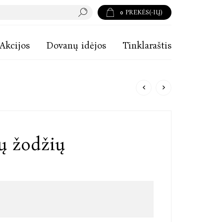
0
PREKĖS(-IŲ)
Akcijos
Dovanų idėjos
Tinklaraštis
ų žodžių