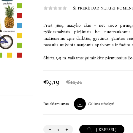
ŠI PREKĖ DAR NETURI KOMEN
Prieš jūsų mažylio akis – net 1000 pirmųj
ryškiaspalviais piešiniais bei nuotraukomis.
mažiesiems apie daiktus, gyvūnus, gamtos reiš
pasaulis nušvinta naujomis spalvomis ir žadina
Skirta 3-5 m. vaikams: įsiminkite pirmuosius žod
€9,19
€11,21
Pasiekiamumas:
Galima užsakyti
Į KREPŠELĮ