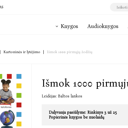
AS
Knygos
Audioknygos
|
Kartoninės ir lytėjimo
|
Išmok 1000 pirmųjų žodžių
Išmok 1000 pirmųj
Leidėjas:
Baltos lankos
Dalyvauja pasiūlyme:
Rinkinys 3 už 25
Popierinės knygos be nuolaidų