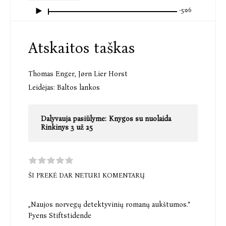
-5:06
Atskaitos taškas
Thomas Enger
,
Jørn Lier Horst
Leidėjas:
Baltos lankos
Dalyvauja pasiūlyme:
Knygos su nuolaida
Rinkinys 3 už 25
ŠI PREKĖ DAR NETURI KOMENTARŲ
„Naujos norvegų detektyvinių romanų aukštumos.“
Fyens Stiftstidende