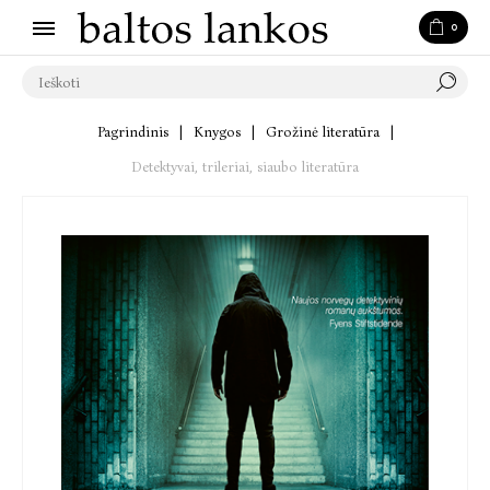
0
Pagrindinis
|
Knygos
|
Grožinė literatūra
|
Detektyvai, trileriai, siaubo literatūra