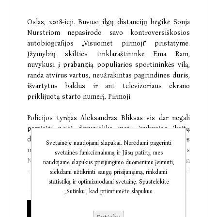
Oslas, 2018-ieji. Buvusi ilgų distancijų bėgikė Sonja
Nurstriom nepasirodo savo kontroversiškosios
autobiografijos „Visuomet pirmoji“ pristatyme.
Įžymybių skilties tinklaraštininkė Ema Ram,
nuvykusi į prabangią populiarios sportininkės vilą,
randa atvirus vartus, neužrakintas pagrindines duris,
išvartytus baldus ir ant televizoriaus ekrano
priklijuotą starto numerį. Pirmoji.
Policijos tyrėjas Aleksandras Bliksas vis dar negali
pamiršti prieš devyniolika metų įvykusios įkaitų
dramos: tada jis nušovė smurtaujantį penkiametės
Svetainėje naudojami slapukai. Norėdami pagerinti
mergaitės tėvą. Bliksui į rankas patenka Sonjos
svetainės funkcionalumą ir Jūsų patirtį, mes
Nurstriom dingimo byla. Jos pėdsakų randama
naudojame slapukus prisijungimo duomenims įsiminti,
skirtingose miesto vietose ir ima atrodyti, kad
siekdami užtikrinti saugų prisijungimą, rinkdami
kažkas tyčia palieka dramatiškas užuominas apie
statistiką ir optimizuodami svetainę. Spustelėkite
„Sutinku“, kad priimtumėte slapukus.
tragišką dingusios moters lemtį.
Popierinė knyga
Susiklosčiusios aplinkybės priverčia Bliksą ir Ram