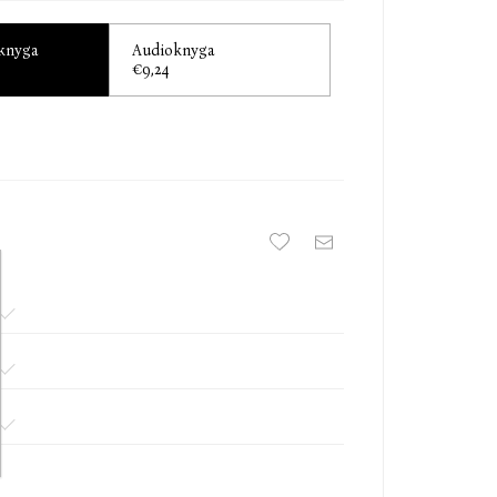
 knyga
Audioknyga
€9,24
 1970) – vienas svarbiausių ir populiariausių
nų autorių. Daugybę metų dirbęs vyriausiuoju
rdamas savo romanų siužetus. Norvegijoje itin
ijos knygos ne kartą užkariavo Europos šalių
ovanotas gausybe literatūros premijų, tokių kaip
„The Martin Beck“ premija, kurią suteikia Švedų
iljamo Vistingo knygų seriją kuriamas serialas.