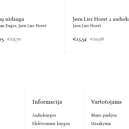
ų uždanga
Jørn Lier Horst 2 audio
as Enger,
Jørn Lier Horst
Jørn Lier Horst
05
€14,70
€13,54
€21,98
Informacija
Vartotojams
Audioknygos
Mano paskyra
s
Elektroninės knygos
Užsakymai