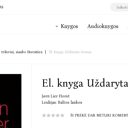
AS
Knygos
Audioknygos
 trileriai, siaubo literatūra
|
El. knyga Uždaryta žiemai
El. knyga Uždaryt
Jørn Lier Horst
Leidėjas:
Baltos lankos
ŠI PREKĖ DAR NETURI KOMEN