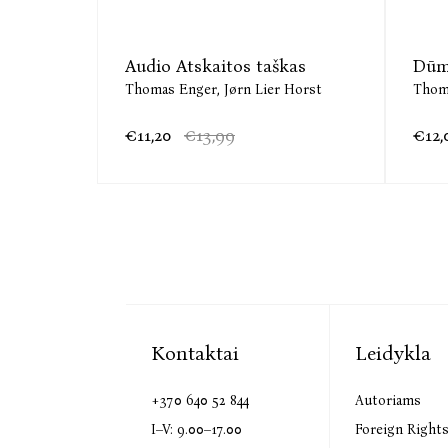
Audio Atskaitos taškas
Dūm
Thomas Enger,
Jørn Lier Horst
Thom
€11,20
€13,99
€12,
Kontaktai
Leidykla
+370 640 52 844
Autoriams
I–V: 9.00–17.00
Foreign Right