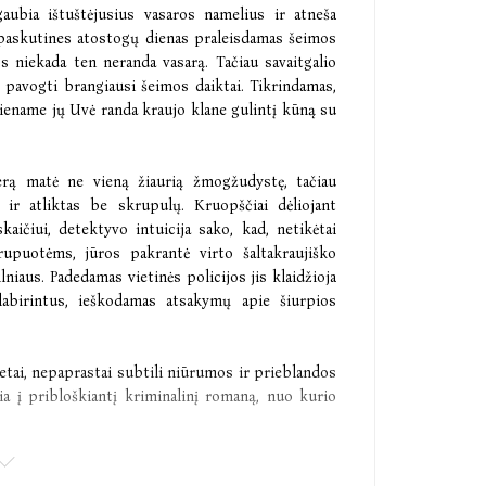
aubia ištuštėjusius vasaros namelius ir atneša
 paskutines atostogų dienas praleisdamas šeimos
s niekada ten neranda vasarą. Tačiau savaitgalio
 pavogti brangiausi šeimos daiktai. Tikrindamas,
viename jų Uvė randa kraujo klane gulintį kūną su
erą matė ne vieną žiaurią žmogžudystę, tačiau
 ir atliktas be skrupulų. Kruopščiai dėliojant
aičiui, detektyvo intuicija sako, kad, netikėtai
upuotėms, jūros pakrantė virto šaltakraujiško
niaus. Padedamas vietinės policijos jis klaidžioja
labirintus, ieškodamas atsakymų apie šiurpios
retai, nepaprastai subtili niūrumos ir prieblandos
ia į pribloškiantį kriminalinį romaną, nuo kurio