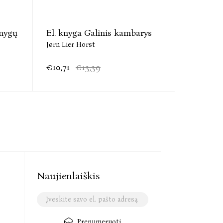
knygų
El. knyga Galinis kambarys
Audio Me
Jørn Lier Horst
Jørn Lier 
€10,71
€13,39
€7,70
€
Naujienlaiškis
Prenumeruoti