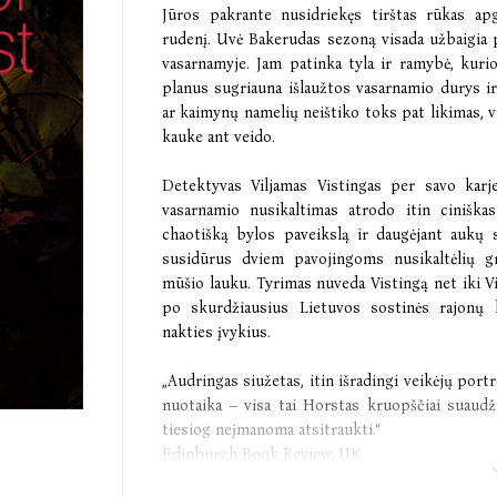
Jūros pakrante nusidriekęs tirštas rūkas apg
rudenį. Uvė Bakerudas sezoną visada užbaigia
vasarnamyje. Jam patinka tyla ir ramybė, kurio
planus sugriauna išlaužtos vasarnamio durys ir
ar kaimynų namelių neištiko toks pat likimas, 
kauke ant veido.
Detektyvas Viljamas Vistingas per savo karj
vasarnamio nusikaltimas atrodo itin ciniškas
chaotišką bylos paveikslą ir daugėjant aukų sk
susidūrus dviem pavojingoms nusikaltėlių gr
mūšio lauku. Tyrimas nuveda Vistingą net iki Vil
po skurdžiausius Lietuvos sostinės rajonų 
nakties įvykius.
„Audringas siužetas, itin išradingi veikėjų port
nuotaika – visa tai Horstas kruopščiai suaudž
tiesiog neįmanoma atsitraukti.“
Edinburgh Book Review, UK