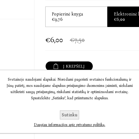
„Aukščiausios prabos kriminalinis romanas!“
Verdens Gang, Norvegija
Popierinė knyga
Elektroninė
€9,76
€6,00
Jørn Lier Horst (Jornas Lieras Hoštas, gim.
šiuolaikinių Norvegijos kriminalinių roma
inspektoriumi, unikalią patirtį pritaiko ku
€6,00
€7,50
populiarios detektyvo Viljamo Vistingo ser
perkamiausių knygų sąrašus. Rašytojas yra apd
„Riverton“, „Stiklinio rakto“ ir prestižine 
detektyvų rašytojų akademija. Šiuo metu pagal V
Į KREPŠELĮ
Svetainėje naudojami slapukai. Norėdami pagerinti svetainės funkcionalumą ir
Informacija
Jūsų patirtį, mes naudojame slapukus prisijungimo duomenims įsiminti, siekdami
užtikrinti saugų prisijungimą, rinkdami statistiką ir optimizuodami svetainę.
Spustelėkite „Sutinku“, kad priimtumėte slapukus.
Komentarai
Sutinku
Susisiekite
Daugiau informacijos apie privatumo politiką.