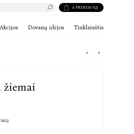
0
PREKĖS(-IŲ)
Akcijos
Dovanų idėjos
Tinklaraštis
a žiemai
TARŲ