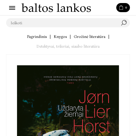
0
Pagrindinis
|
Knygos
|
Grožinė literatūra
|
Detektyvai, trileriai, siaubo literatūra