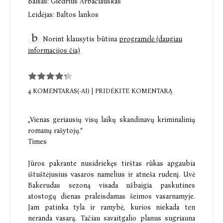
Balsas:
Giedrius Arbačiauskas
Leidėjas:
Baltos lankos
Norint klausytis būtina
programėlė (daugiau
informacijos čia)
4 KOMENTARAS(-AI)
|
PRIDĖKITE KOMENTARĄ
„Vienas geriausių visų laikų skandinavų kriminalinių
romanų rašytojų.“
Times
Jūros pakrante nusidriekęs tirštas rūkas apgaubia
ištuštėjusius vasaros namelius ir atneša rudenį. Uvė
Bakerudas sezoną visada užbaigia paskutines
atostogų dienas praleisdamas šeimos vasarnamyje.
Jam patinka tyla ir ramybė, kurios niekada ten
neranda vasarą. Tačiau savaitgalio planus sugriauna