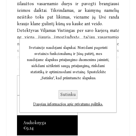
išlaužtos vasarnamio durys ir pavogti brangiausi
šeimos daiktai. Tikrindamas, ar kaimynų namelių
neištiko toks pat likimas, viename jų Uvė randa
kraujo klane gulintį kūną su kauke ant veido.
Detektyvas Viljamas Vistingas per savo karjerą matė
ne vieną žiaurią žmogžudystę, tačiau vasarnamio
nusikaltimas atrodo itin ciniškas ir atliktas be
Svetainėje naudojami slapukai. Norėdami pagerinti
skrupulų. Kruopščiai dėliojant chaotišką bylos
svetainės funkcionalumą ir Jūsų patirtį, mes
paveikslą ir daugėjant aukų skaičiui, detektyvo
naudojame slapukus prisijungimo duomenims įsiminti,
intuicija sako, kad, netikėtai susidūrus dviem
siekdami užtikrinti saugų prisijungimą, rinkdami
pavojingoms nusikaltėlių grupuotėms, jūros
statistiką ir optimizuodami svetainę. Spustelėkite
pakrantė virto šaltakraujiško mūšio lauku. Tyrimas
„Sutinku“, kad priimtumėte slapukus.
Popierinė knyga
nuveda Vistingą net iki Vilniaus. Padedamas vietinės
€9,76
policijos jis klaidžioja po skurdžiausius Lietuvos
Sutinku
sostinės rajonų labirintus, ieškodamas atsakymų apie
Elektroninė knyga
šiurpios nakties įvykius.
Daugiau informacijos apie privatumo politiką.
€6,00
„Audringas siužetas, itin išradingi veikėjų portretai,
Audioknyga
nepaprastai subtili niūrumos ir prieblandos
€9,24
nuotaika – visa tai Horstas kruopščiai suaudžia į