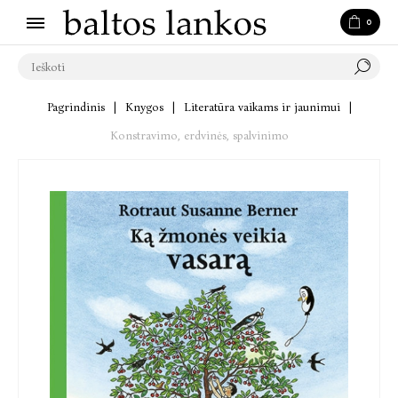
0
Pagrindinis
|
Knygos
|
Literatūra vaikams ir jaunimui
|
Konstravimo, erdvinės, spalvinimo