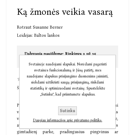
Ką žmonės veikia vasarą
Rotraut Susanne Berner
Leidėjas:
Baltos lankos
Dalyvauja pasiūlyme:
Rinkinys 3 už 25
Popierinės knygos be nuolaidų
Svetainėje naudojami slapukai. Norėdami pagerinti
svetainės funkcionalumą ir Jūsų patirtį, mes
naudojame slapukus prisijungimo duomenims įsiminti,
siekdami užtikrinti saugų prisijungimą, rinkdami
ŠI PREKĖ DAR NETURI KOMENTARŲ
statistiką ir optimizuodami svetainę. Spustelėkite
„Sutinku“, kad priimtumėte slapukus.
Pagaliau vasara! Prisirpo vyšnios, po žolę bėgioja basi
Sutinku
vaikai, o po trumpo, bet smarkaus lietaus netrukus
vėl nušvinta saulė. Kaip ir kitose savo knygose,
Daugiau informacijos apie privatumo politiką.
autorė pasakoja daugybę istorijų: apie Zuzanos
gimtadienį parke, pradingusius pingvinus ar