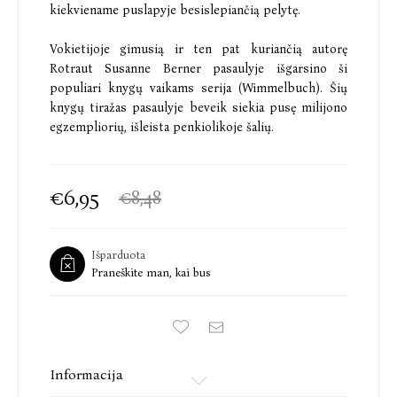
kiekviename puslapyje besislepiančią pelytę.
Vokietijoje gimusią ir ten pat kuriančią autorę
Rotraut Susanne Berner pasaulyje išgarsino ši
populiari knygų vaikams serija (Wimmelbuch). Šių
knygų tiražas pasaulyje beveik siekia pusę milijono
egzempliorių, išleista penkiolikoje šalių.
€6,95
€8,48
Išparduota
Praneškite man, kai bus
Informacija