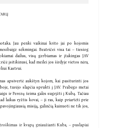
TARŲ
otaka. Jau penki vaikinai krito jai po kojomis
esibaigė sėkmingai. Beatričei visa tai – tiesiog
okiamai dailus, visų gerbiamas ir įtakingas JAV
ičė įsitikinusi, kad meilei jos širdyje vietos nėra,
liui Kastrui.
mas apsivertė aukštyn kojom, kai pasiturinti jos
oje, turėjo slapčia sprukti į JAV. Prabėgo metai
aigs ir Perezų šeima galės sugrįžti į Kubą. Tačiau
ad laikas ryžtis kovai, – ji ras, kaip priartėti prie
 pavojingiausią misiją, galinčią kainuoti ne tik jos,
troškimas ir kvapą gniaužianti Kuba, – puslapiai