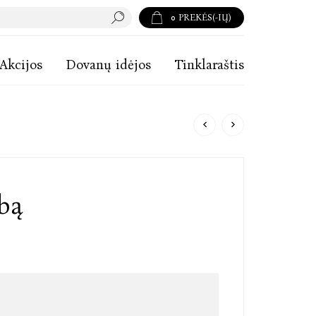
0
PREKĖS(-IŲ)
Akcijos
Dovanų idėjos
Tinklaraštis
bą