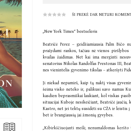
ŠI PREKĖ DAR NETURI KOMEN
„New York Times“ bestseleris
Beatričė Perez – geidžiamiausia Palm Bičo nu
prašydami rankos, tačiau nė vienos piršlybos n
kvailas žaidimas. Net kai ima merginti nesuv
senatorius Nikolas Randolfas Prestonas III, Beatr
nes vienintelis gyvenimo tikslas – atkeršyti Fide
Ji niekad nepamirš, kaip tą naktį visas gyveni
šeima visko neteko ir, palikusi savo namus Kub
kasdien beprasmiškai laukiant, kol viskas pasib
situacijai Kuboje nesikeičiant, Beatričė jaučia, k
Kastro, net jei tektų susidėti su CŽA ir leistis į
bet ir brangiausių jai žmonių gyvybes.
„Kibirkščiuojanti meilė, nenumaldomas keršto 