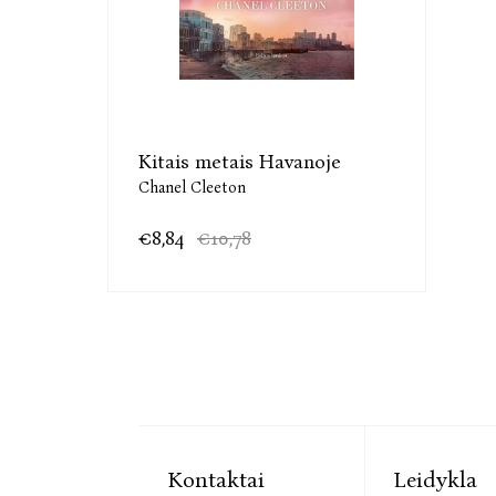
Kitais metais Havanoje
Chanel Cleeton
€8,84
€10,78
Kontaktai
Leidykla