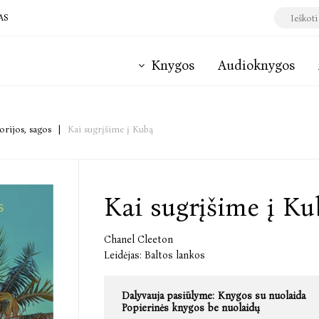
AS
Knygos
Audioknygos
orijos, sagos
|
Kai sugrįšime į Kubą
Kai sugrįšime į Ku
Chanel Cleeton
Leidėjas:
Baltos lankos
Dalyvauja pasiūlyme:
Knygos su nuolaida
Popierinės knygos be nuolaidų