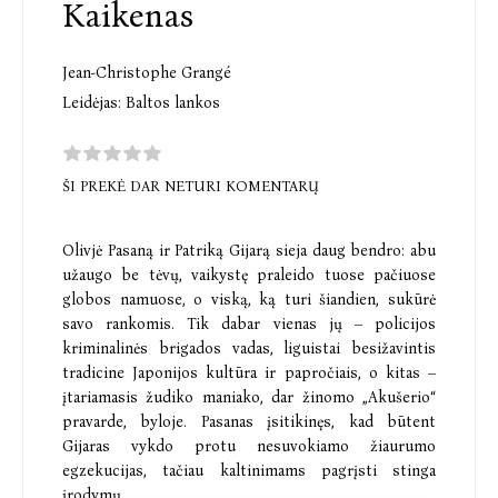
Kaikenas
Jean-Christophe Grangé
Leidėjas:
Baltos lankos
ŠI PREKĖ DAR NETURI KOMENTARŲ
Olivjė Pasaną ir Patriką Gijarą sieja daug bendro: abu
užaugo be tėvų, vaikystę praleido tuose pačiuose
globos namuose, o viską, ką turi šiandien, sukūrė
savo rankomis. Tik dabar vienas jų – policijos
kriminalinės brigados vadas, liguistai besižavintis
tradicine Japonijos kultūra ir papročiais, o kitas –
įtariamasis žudiko maniako, dar žinomo „Akušerio“
pravarde, byloje. Pasanas įsitikinęs, kad būtent
Gijaras vykdo protu nesuvokiamo žiaurumo
egzekucijas, tačiau kaltinimams pagrįsti stinga
įrodymų.