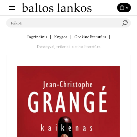
0
Pagrindinis
|
Knygos
|
Grožinė literatūra
|
Detektyvai, trileriai, siaubo literatūra