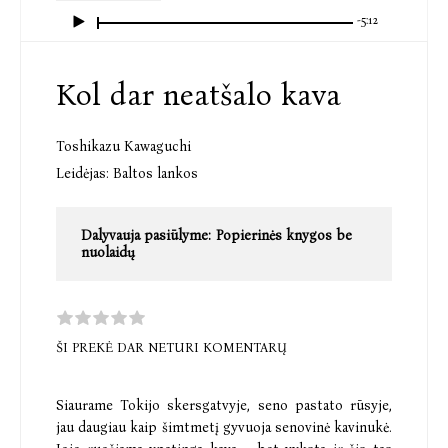
-5:12
Kol dar neatšalo kava
Toshikazu Kawaguchi
Leidėjas:
Baltos lankos
Dalyvauja pasiūlyme:
Popierinės knygos be
nuolaidų
ŠI PREKĖ DAR NETURI KOMENTARŲ
Siaurame Tokijo skersgatvyje, seno pastato rūsyje,
jau daugiau kaip šimtmetį gyvuoja senovinė kavinukė.