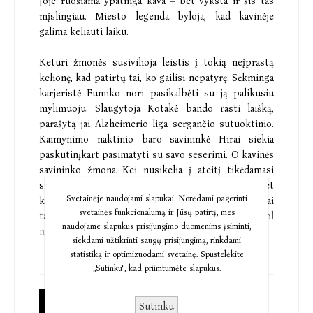
Joje ruošiama ypatinga kava – bet vyksta ir šis tas
mįslingiau. Miesto legenda byloja, kad kavinėje
galima keliauti laiku.
Keturi žmonės susivilioja leistis į tokią neįprastą
kelionę, kad patirtų tai, ko gailisi nepatyrę. Sėkminga
karjeristė Fumiko nori pasikalbėti su ją palikusiu
mylimuoju. Slaugytoja Kotakė bando rasti laišką,
parašytą jai Alzheimerio liga sergančio sutuoktinio.
Kaimyninio naktinio baro savininkė Hirai siekia
paskutinįkart pasimatyti su savo seserimi. O kavinės
savininko žmona Kei nusikelia į ateitį tikėdamasi
susitikti su dukra, nors jos dar tik laukiasi. Bet
Svetainėje naudojami slapukai. Norėdami pagerinti
keliauti laiku ne taip jau paprasta, yra nemažai
svetainės funkcionalumą ir Jūsų patirtį, mes
taisyklių, kurių reikia laikytis. Ir... grįžti į dabartį, kol
naudojame slapukus prisijungimo duomenims įsiminti,
neatšalo keliautojui laiku patiekta kava.
siekdami užtikrinti saugų prisijungimą, rinkdami
statistiką ir optimizuodami svetainę. Spustelėkite
Širdį šildantis, ilgesingas ir nuostabiai slėpiningas
„Sutinku“, kad priimtumėte slapukus.
pasakojimas „Kol dar neatšalo kava“ nagrinėja seną
kaip pats pasaulis klausimą: jei galėtume keliauti
Popierinė knyga
Sutinku
laiku, ką norėtume pakeisti? Ir su kuo susitikti –