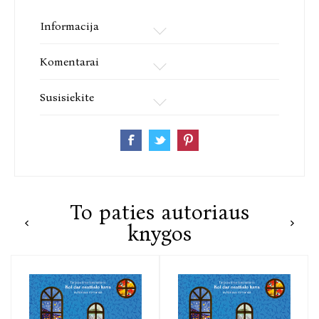
daugelyje tų, kuriose jau išleista, ji užkopė į
aukščiausias bestselerių sąrašų vietas.
Informacija
Komentarai
Susisiekite
To paties autoriaus
knygos