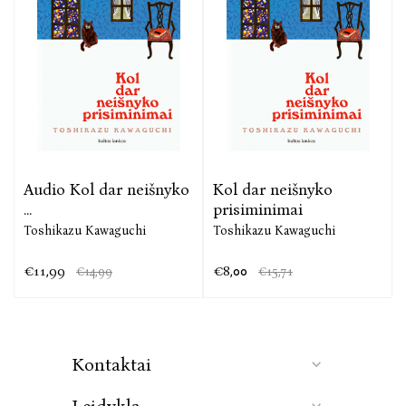
Audio Kol dar neišnyko
Kol dar neišnyko
...
prisiminimai
.
Toshikazu Kawaguchi
Toshikazu Kawaguchi
€11,99
€8,00
€14,99
€15,71
Kontaktai
Leidykla