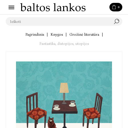
0
Pagrindinis
|
Knygos
|
Grožinė literatūra
|
Fantastika, distopijos, utopijos