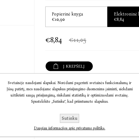
Šis ilgesingas, širdį šildantis ir nuostabiai 
tiesą: kad galėtum judėti pirmyn, privalai susita
Popierinė knyga
Elektroninė
€10,90
€8,84
Toshikazu Kawaguchi (Tošikadzu Kavaguči, gim.
neišaiškėjo tiesa“ – antrasis serijos „Kol dar n
€8,84
€11,05
laiku, romanas. Serijos knygų pasaulyje pard
teises įsigijo daugiau kaip 30 šalių.
Į KREPŠELĮ
Svetainėje naudojami slapukai. Norėdami pagerinti svetainės funkcionalumą ir
Informacija
Jūsų patirtį, mes naudojame slapukus prisijungimo duomenims įsiminti, siekdami
užtikrinti saugų prisijungimą, rinkdami statistiką ir optimizuodami svetainę.
Komentarai
Spustelėkite „Sutinku“, kad priimtumėte slapukus.
Susisiekite
Sutinku
Daugiau informacijos apie privatumo politiką.