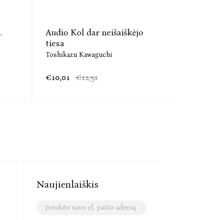
.
Audio Kol dar neišaiškėjo
Kol dar 
tiesa
Toshikazu
Toshikazu Kawaguchi
€10,01
€12,51
€10,90
Naujienlaiškis