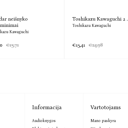
dar neišnyko
Toshikazu Kawaguchi 2 ..
iminimai
Toshikazu Kawaguchi
ikazu Kawaguchi
00
€15,71
€15,41
€24,98
Informacija
Vartotojams
Audioknygos
Mano paskyra