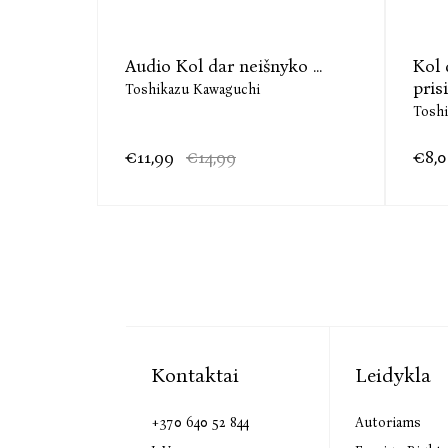
a
Audio Kol dar neišnyko ...
Kol 
pris
Toshikazu Kawaguchi
Tosh
€11,99
€14,99
€8,
Kontaktai
Leidykla
+370 640 52 844
Autoriams