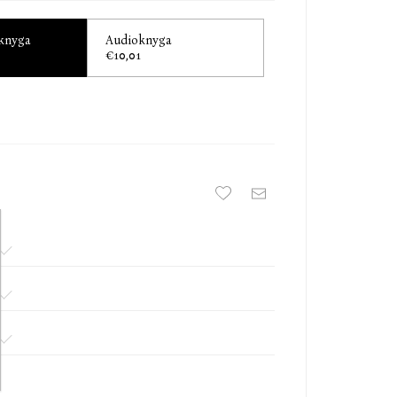
slėpiningas pasakojimas nagrinėja seną išmintingą
ikyti su savo praeitimi.
 knyga
Audioknyga
€10,01
 1971) – japonų rašytojas, dramaturgas. „Kol dar
eatšalo kava“ apie kavinę, kurioje galima keliauti
uota per milijoną egzempliorių, o jos leidybos