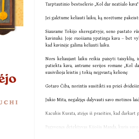
Tarptautinio bestselerio „Kol dar neatšalo kava
Jei galėtume keliauti laiku, ką norėtume pakeist
Siaurame Tokijo skersgatvyje, seno pastato rū
kavinukė. Joje ruošiama ypatinga kava – bet vyk
kad kavinėje galima keliauti laiku.
Nors keliaujant laiku reikia paisyti taisyklių, ir
patiekta kava, antrame serijos romane „Kol dar
susivilioja leistis į tokią neįprastą kelionę:
Gotaro Čiba, norintis susitikti su prieš dvideš
Jukio Mita, negalėjęs dalyvauti savo motinos lai
Kacukis Kurata, atėjęs iš praeities, kad darkart
Pagyvenęs detektyvas Kijošis Manda, kuris savo 