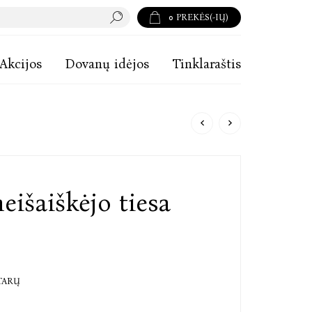
0
PREKĖS(-IŲ)
Akcijos
Dovanų idėjos
Tinklaraštis
eišaiškėjo tiesa
TARŲ