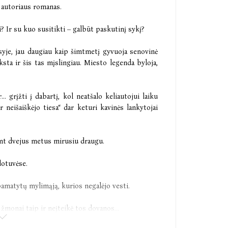
“ autoriaus romanas.
i? Ir su kuo susitikti – galbūt paskutinį sykį?
syje, jau daugiau kaip šimtmetį gyvuoja senovinė
sta ir šis tas mįslingiau. Miesto legenda byloja,
... grįžti į dabartį, kol neatšalo keliautojui laiku
 neišaiškėjo tiesa“ dar keturi kavinės lankytojai
imt dvejus metus mirusiu draugu.
dotuvėse.
 pamatytų mylimąją, kurios negalėjo vesti.
žmonai taip ir neįteikė tos dovanos...