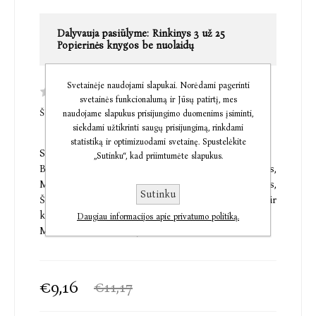
Dalyvauja pasiūlyme:
Rinkinys 3 už 25
Popierinės knygos be nuolaidų
Svetainėje naudojami slapukai. Norėdami pagerinti
svetainės funkcionalumą ir Jūsų patirtį, mes
ŠI PREKĖ DAR NETURI KOMENTARŲ
naudojame slapukus prisijungimo duomenims įsiminti,
siekdami užtikrinti saugų prisijungimą, rinkdami
statistiką ir optimizuodami svetainę. Spustelėkite
Susipažinkite su garsiausių kompozitorių muzika!
„Sutinku“, kad priimtumėte slapukus.
Bachas, Bizė, Šumanas, Rimskis-Korsakovas,
Mocartas, Vivaldis, Sen Sansas, Rosinis, Bethovenas,
Sutinku
Šopenas, Forė, Debiusi – spauskite mygtukus ir
klausykitės gražiausios klasikinės muzikos!
Daugiau informacijos apie privatumo politiką.
Mažyliams nuo 1 metų.
€9,16
€11,17