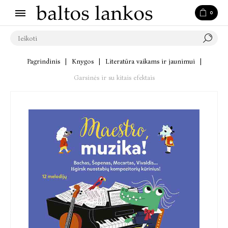
0
Pagrindinis
|
Knygos
|
Literatūra vaikams ir jaunimui
|
Garsinės ir su kitais efektais