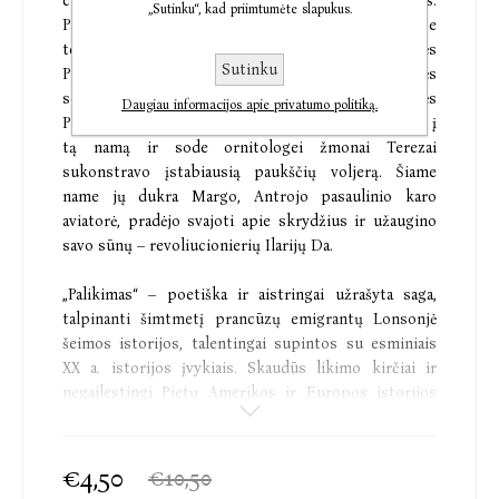
citrinmedžių, glaudė tris Lonsonjė šeimos kartas.
„Sutinku“, kad priimtumėte slapukus.
Pasak giminės istorijos, dar XIX amžiaus pabaigoje
ten šaknis įleido šeimos patriarchas, palikęs
Sutinku
Prancūziją su trisdešimčia frankų vienoje ir vynuogės
sodinuku kitoje kišenėje. Jo sūnus Lazaras, išgyvenęs
Daugiau informacijos apie privatumo politiką.
Pirmojo pasaulinio karo beprotybę, grįžo gyventi į
tą namą ir sode ornitologei žmonai Terezai
sukonstravo įstabiausią paukščių voljerą. Šiame
name jų dukra Margo, Antrojo pasaulinio karo
aviatorė, pradėjo svajoti apie skrydžius ir užaugino
savo sūnų – revoliucionierių Ilarijų Da.
„Palikimas“ – poetiška ir aistringai užrašyta saga,
talpinanti šimtmetį prancūzų emigrantų Lonsonjė
šeimos istorijos, talentingai supintos su esminiais
XX a. istorijos įvykiais. Skaudūs likimo kirčiai ir
negailestingi Pietų Amerikos ir Europos istorijos
gūsiai atskleidžia šeimos tvirtumą ir išmintį,
perduodamus iš kartos į kartą.
€4,50
€10,50