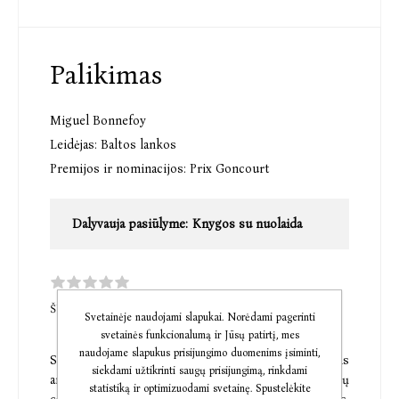
Palikimas
Miguel Bonnefoy
Leidėjas:
Baltos lankos
Premijos ir nominacijos:
Prix Goncourt
Dalyvauja pasiūlyme:
Knygos su nuolaida
ŠI PREKĖ DAR NETURI KOMENTARŲ
Svetainėje naudojami slapukai. Norėdami pagerinti
svetainės funkcionalumą ir Jūsų patirtį, mes
naudojame slapukus prisijungimo duomenims įsiminti,
Santo Domingo gatvėje Santjage, Čilėje, stovintis
siekdami užtikrinti saugų prisijungimą, rinkdami
andalūziško stiliaus namas, gožiamas trijų
statistiką ir optimizuodami svetainę. Spustelėkite