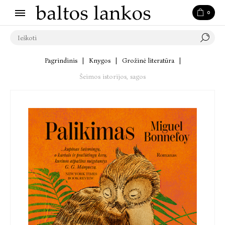
0
Pagrindinis
|
Knygos
|
Grožinė literatūra
|
Šeimos istorijos, sagos