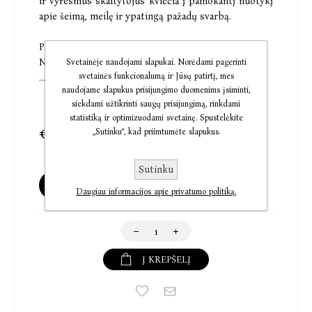
ir vyresnius skaitytojus kviečia į pamokantį nuotykį
apie šeimą, meilę ir ypatingą pažadų svarbą.
Pažado duoto laikytis svarbu,
Nes tada aš pasitikiu jūsų...
Svetainėje naudojami slapukai. Norėdami pagerinti
svetainės funkcionalumą ir Jūsų patirtį, mes
...o jūs - manuoju žodžiu.
naudojame slapukus prisijungimo duomenims įsiminti,
siekdami užtikrinti saugų prisijungimą, rinkdami
statistiką ir optimizuodami svetainę. Spustelėkite
€6,89
€8,40
„Sutinku“, kad priimtumėte slapukus.
Sutinku
Galima užsakyti
Daugiau informacijos apie privatumo politiką.
Į KREPŠELĮ