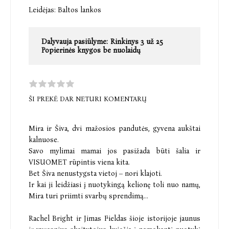
Leidėjas:
Baltos lankos
Dalyvauja pasiūlyme:
Rinkinys 3 už 25
Popierinės knygos be nuolaidų
ŠI PREKĖ DAR NETURI KOMENTARŲ
Mira ir Šiva, dvi mažosios pandutės, gyvena aukštai
kalnuose.
Savo mylimai mamai jos pasižada būti šalia ir
VISUOMET rūpintis viena kita.
Bet Šiva nenustygsta vietoj – nori klajoti.
Ir kai ji leidžiasi į nuotykingą kelionę toli nuo namų,
Mira turi priimti svarbų sprendimą...
Rachel Bright ir Jimas Fieldas šioje istorijoje jaunus