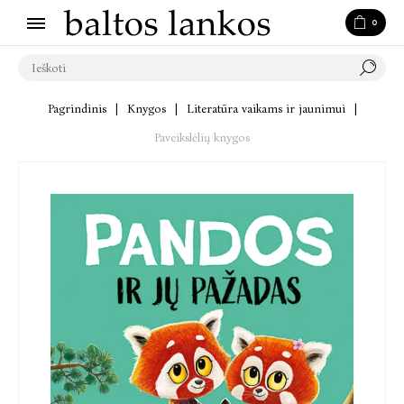
0
Pagrindinis
|
Knygos
|
Literatūra vaikams ir jaunimui
|
Paveikslėlių knygos