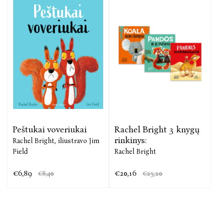
Peštukai voveriukai
Rachel Bright 3 knygų
rinkinys:
Rachel Bright,
iliustravo Jim
Field
Rachel Bright
€6,89
€20,16
€8,40
€25,20