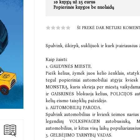
10 knygų už 25 eurus
Popierinės knygos be nuolaidų
ŠI PREKĖ DAR NETURI KOMEN
Spalvink, iškirpk, suklijuok ir kurk įvairiausius
Kaip žaisti:
1. GAUDYNĖS MIESTE.
Piešk kelius, žymėk juos kelio ženklais, statyk
tegul popieriniai automobiliai atgyja: kviesk
MONSTRĄ, kuris skrieja per miestą vaikyda
ir GAISRINĖS blokuoja kelius, POLICIJOS auto
kelių eismo taisyklių pažeidėjo.
2. AUTOMOBILIŲ PARODA.
Spalvink automobilius ir kviesk šeimos narius 
legendinį VOLKSWAGEN autobusiuką, M
automobilius, ir kitus visų laikų populiariausiu
3. GELBĖJIMO TARNYBŲ VADAS.