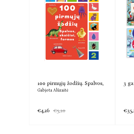
D žvėrys
100 pirmųjų žodžių. Spalvos,
3 ga
Gabjota Alūzaitė
€4,26
€5,20
€35,