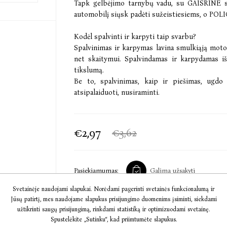
Tapk gelbėjimo tarnybų vadu, su GAISRINE
automobilį siųsk padėti sužeistiesiems, o POLIC
Kodėl spalvinti ir karpyti taip svarbu?
Spalvinimas ir karpymas lavina smulkiąją motori
net skaitymui. Spalvindamas ir karpydamas išm
tikslumą.
Be to, spalvinimas, kaip ir piešimas, ugdo
atsipalaiduoti, nusiraminti.
€2,97
€3,62
Pasiekiamumas:
Galima užsakyti
Svetainėje naudojami slapukai. Norėdami pagerinti svetainės funkcionalumą ir
Jūsų patirtį, mes naudojame slapukus prisijungimo duomenims įsiminti, siekdami
užtikrinti saugų prisijungimą, rinkdami statistiką ir optimizuodami svetainę.
Į KREPŠELĮ
Spustelėkite „Sutinku“, kad priimtumėte slapukus.