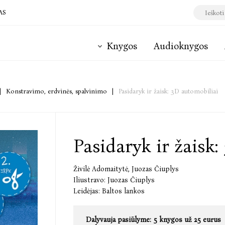
AS
Knygos
Audioknygos
|
Konstravimo, erdvinės, spalvinimo
|
Pasidaryk ir žaisk: 3D automobiliai
Pasidaryk ir žaisk
Živilė Adomaitytė
,
Juozas Čiuplys
Iliustravo:
Juozas Čiuplys
Leidėjas:
Baltos lankos
Dalyvauja pasiūlyme:
5 knygos už 25 eurus