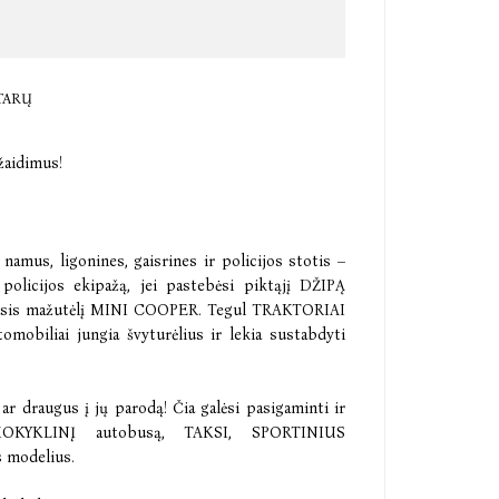
TARŲ
 žaidimus!
 namus, ligonines, gaisrines ir policijos stotis –
 policijos ekipažą, jei pastebėsi piktąjį DŽIPĄ
masis mažutėlį MINI COOPER. Tegul TRAKTORIAI
mobiliai jungia švyturėlius ir lekia sustabdyti
ar draugus į jų parodą! Čia galėsi pasigaminti ir
OKYKLINĮ autobusą, TAKSI, SPORTINIUS
s modelius.