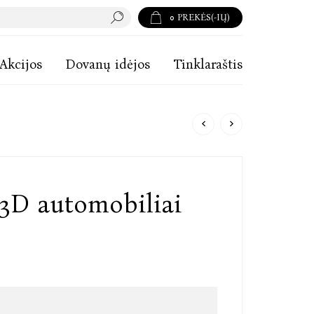
0
PREKĖS(-IŲ)
Akcijos
Dovanų idėjos
Tinklaraštis
: 3D automobiliai