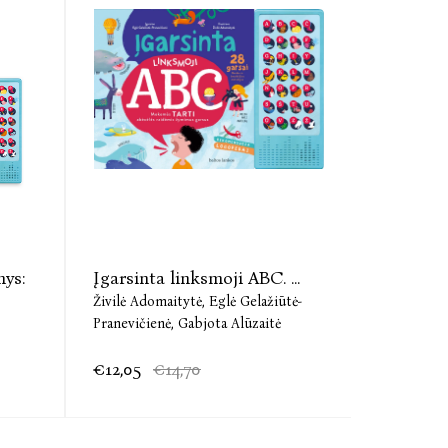
nys:
Įgarsinta linksmoji ABC. ...
Linksmo
Živilė Adomaitytė,
Eglė Gelažiūtė-
Živilė Ado
Pranevičienė,
Gabjota Alūzaitė
€12,05
€14,70
€6,01
€