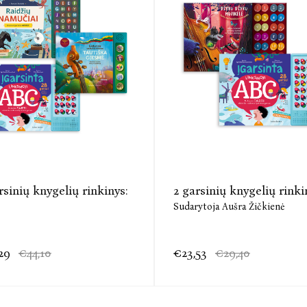
rsinių knygelių rinkinys:
2 garsinių knygelių rinki
Sudarytoja Aušra Žičkienė
29
€44,10
€23,53
€29,40