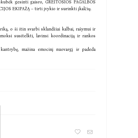
 skubėk gesinti gaisro, GREITOSIOS PAGALBOS
IJOS EKIPAŽĄ – tirti įvykio ir surinkti įkalčių.
ką, o ši itin svarbi sklandžiai kalbai, rašymui ir
oksi susitelkti, lavinsi koordinaciją ir rankos
 kantrybę, mažina emocinį nuovargį ir padeda