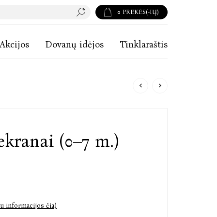
0
PREKĖS(-IŲ)
Akcijos
Dovanų idėjos
Tinklaraštis
 ekranai (0–7 m.)
u informacijos čia)