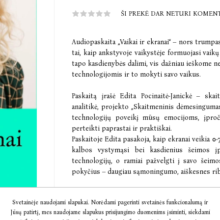
ŠI PREKĖ DAR NETURI KOMEN
Audiopaskaita „Vaikai ir ekranai“ – nors trumpa
tai, kaip ankstyvoje vaikystėje formuojasi vaikų
tapo kasdienybės dalimi, vis dažniau ieškome n
technologijomis ir to mokyti savo vaikus.
Paskaitą įrašė Edita Pocinaitė-Janickė – ska
analitikė, projekto „Skaitmeninis dėmesingumas“
technologijų poveikį mūsų emocijoms, įpro
perteikti paprastai ir praktiškai.
Paskaitoje Edita pasakoja, kaip ekranai veikia 
kalbos vystymąsi bei kasdienius šeimos įpr
technologijų, o ramiai pažvelgti į savo šeimo
pokyčius – daugiau sąmoningumo, aiškesnes riba
Prie paskaitos rasite pridėtas skaidres, kur
Svetainėje naudojami slapukai. Norėdami pagerinti svetainės funkcionalumą ir
informacija apie ekranų poveikį vaikams, dė
Jūsų patirtį, mes naudojame slapukus prisijungimo duomenims įsiminti, siekdami
principus, kuriuos galima pritaikyti šeimos kas