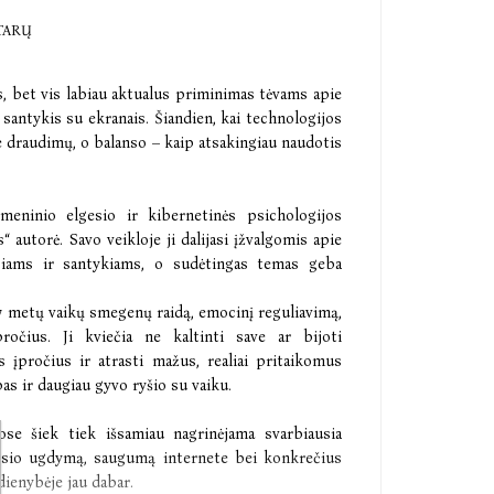
TARŲ
s, bet vis labiau aktualus priminimas tėvams apie
 santykis su ekranais. Šiandien, kai technologijos
e draudimų, o balanso – kaip atsakingiau naudotis
itmeninio elgesio ir kibernetinės psichologijos
 autorė. Savo veikloje ji dalijasi įžvalgomis apie
čiams ir santykiams, o sudėtingas temas geba
0-7 metų vaikų smegenų raidą, emocinį reguliavimą,
očius. Ji kviečia ne kaltinti save ar bijoti
s įpročius ir atrasti mažus, realiai pritaikomus
s ir daugiau gyvo ryšio su vaiku.
iose šiek tiek išsamiau nagrinėjama svarbiausia
mesio ugdymą, saugumą internete bei konkrečius
dienybėje jau dabar.