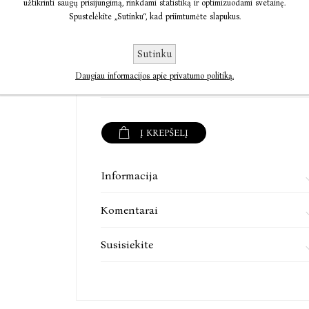
užtikrinti saugų prisijungimą, rinkdami statistiką ir optimizuodami svetainę.
Spustelėkite „Sutinku“, kad priimtumėte slapukus.
Editą rasite čia:
instagram.com/skaitmeninis_demesingumas/
Sutinku
skaitmeninisdemesingumas.substack.com
€0,00
Daugiau informacijos apie privatumo politiką.
Į KREPŠELĮ
Informacija
Komentarai
Susisiekite