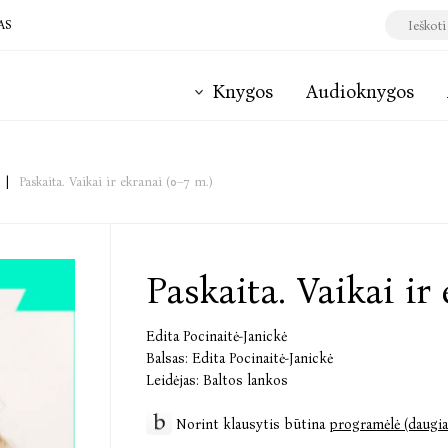
AS
Knygos
Audioknygos
|
Paskaita. Vaikai ir ekranai (0–7 m.)
Paskaita. Vaikai ir
Edita Pocinaitė-Janickė
Balsas:
Edita Pocinaitė-Janickė
Leidėjas:
Baltos lankos
Norint klausytis būtina
programėlė (daugia