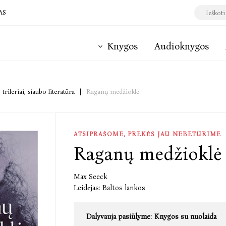
AS
Knygos
Audioknygos
 trileriai, siaubo literatūra
|
Raganų medžioklė
ATSIPRAŠOME, PREKĖS JAU NEBETURIME
Raganų medžioklė
Max Seeck
Leidėjas:
Baltos lankos
Dalyvauja pasiūlyme:
Knygos su nuolaida