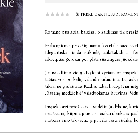
ŠI PREKĖ DAR NETURI KOMEN
Romano puslapiai baigiasi, o žaidimas tik prasid
Prabangiame privačių namų kvartale savo sve
Elegantiška juoda suknelė, aukštakulniai, fo
iškreipusi gerokai per plati sustingusi juokdar
Į nusikaltimo vietą atvykusi vyriausioji inspek
tačiau vos po kelių valandų radus ir antrą auką 
tikrai ne paskutinė. Kažkas labai kruopščiai m
„Raganų medžioklė“ vaizduojamas kruvinas, Vid
Inspektorei prieš akis – sudėtinga dėlionė, kurio
neaiškumų kupina praeitis Jesikai slenka iš pas
moteris žino tik viena: ji privalo rasti žudiką, 