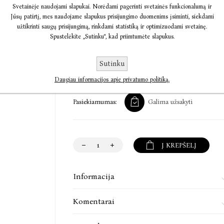
„Tobulai parinkti momentai netikėčiausiems 
Svetainėje naudojami slapukai. Norėdami pagerinti svetainės funkcionalumą ir
iššoks iš krūtinės!“
Jūsų patirtį, mes naudojame slapukus prisijungimo duomenims įsiminti, siekdami
Booklist
užtikrinti saugų prisijungimą, rinkdami statistiką ir optimizuodami svetainę.
Spustelėkite „Sutinku“, kad priimtumėte slapukus.
„Tamsi vyriausiosios inspektorės Niemi praeiti
žmogžudysčių tyrimui.“
€5,00
€11,48
Sutinku
Wall Street Journal
Daugiau informacijos apie privatumo politiką.
Pasiekiamumas:
Galima užsakyti
Max Seeck (g. 1985) – Suomijos detektyvų ir tri
bet nuo 2016-ųjų, kai jo debiutinė knyga buvo p
trileriu, užsiima tik rašymu. „Raganų medžiok
Times“ bestseleris bei „Barnes & Noble“ 2020
Į KREPŠELĮ
pradedama serija, kurios pagrindinė veikėja – i
Informacija
Komentarai