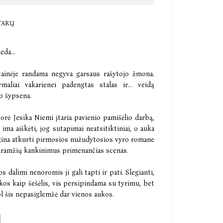
TARŲ
eda...
tainėje randama negyva garsaus rašytojo žmona.
rmaliai vakarienei padengtas stalas ir... veidą
io šypsena.
torė Jesika Niemi įtaria pavienio pamišėlio darbą,
ima aiškėti, jog sutapimai neatsitiktiniai, o auka
ėgina atkurti pirmosios nužudytosios vyro romane
uramžių kankinimus primenančias scenas.
s dalimi nenoromis ji gali tapti ir pati. Slegianti,
kos kaip šešėlis, vis persipindama su tyrimu, bet
kol šis nepasiglemžė dar vienos aukos.