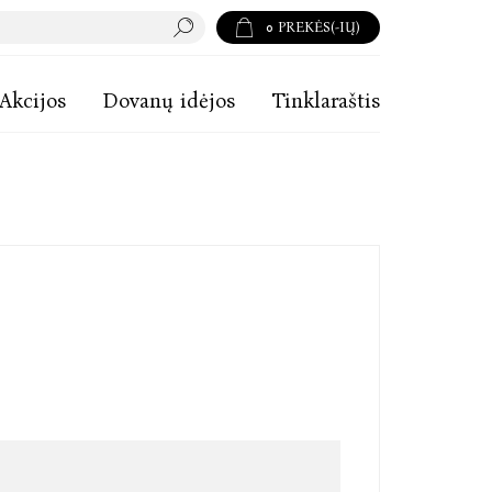
0
PREKĖS(-IŲ)
Akcijos
Dovanų idėjos
Tinklaraštis