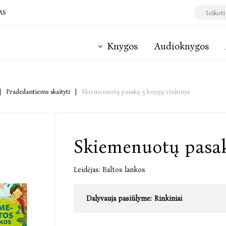
AS
Knygos
Audioknygos
|
Pradedantiems skaityti
|
Skiemenuotų pasakų 5 knygų rinkinys
Skiemenuotų pasak
Leidėjas:
Baltos lankos
Dalyvauja pasiūlyme:
Rinkiniai