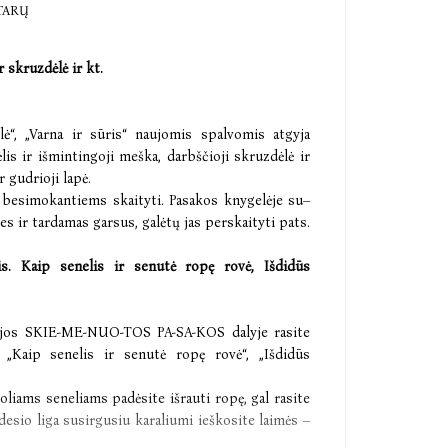
TARŲ
 skruzdėlė ir kt.
lė“, „Varna ir sūris“ naujomis spalvomis atgyja
is ir išmintingoji meška, darbščioji skruzdėlė ir
 gudrioji lapė.
, besimokantiems skaityti. Pasakos knygelėje su–
s ir tardamas garsus, galėtų jas perskaityti pats.
is. Kaip senelis ir senutė ropę rovė, Išdidūs
erijos SKIE-ME-NUO-TOS PA-SA-KOS dalyje rasite
 „Kaip senelis ir senutė ropę rovė“, „Išdidūs
oliams seneliams padėsite išrauti ropę, gal rasite
esio liga susirgusiu karaliumi ieškosite laimės –