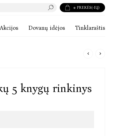
0
PREKĖS(-IŲ)
Akcijos
Dovanų idėjos
Tinklaraštis
ų 5 knygų rinkinys