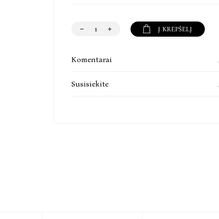
pamokančias pasakas:
„Kiškio batai“
Į KREPŠELĮ
„Paukščių ginčas“
„Kodėl vilkas duonos neėda“
Komentarai
Tyrinėdami žaismingas, ryškias iliustracijas ir 
- Kodėl šuo amžiams susipyko su kiškiu?
Susisiekite
- Dėl ko kilo kukučio ir griežlės ginčas – gal ne
- Ar vilkas imsis kepti duoną, sužinojęs jos kelią
Knyga skirta besimokantiems skaityti 4–7 met
dalis, kurią reikia kirčiuoti, paryškinta, kad maži
Skiemenuotos pasakos. Penkta dalis. Kaip gaidel
SU ATPASAKOJIMO PRATIMAIS!
Penktoje paveikslėlių knygelių serijos SKIE-M
„Kaip gaidelis pono dvarą griovė“ – gerai ži