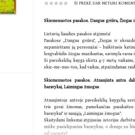
ŠI PREKĖ DAR NETURI KOMEN
Skiemenuotos pasakos. Dangus griūva, Žiogas ir
Lietuvių liaudies pasakos atgimsta!
Pasakose „Dangus griūva“, „Žiogas ir skruzdė
nepamirštami jų personažai – baikštusis katinėl
lengvabūdis žiogas muzikantas, savimyla varna ir
Ši paveikslėlių knyga skirta 4–7 metų vaikams
skie–me–nuo–tos, kad vaikas, atpažindamas raide
Skiemenuotos pasakos. Atnaujinta antra dal
baravykai, Laimingas žmogus
Atnaujintoje antroje paveikslėlių knygelių s
tris gerai žinomas, pamokančias pasakaites:
baravykai“ ir naująją „Laimingas žmogus“.
Skaitydami linksmai atgijusias istorijas darbštu
miške pasislėpusius baravykus, o drauge su liūd
gal surasite?