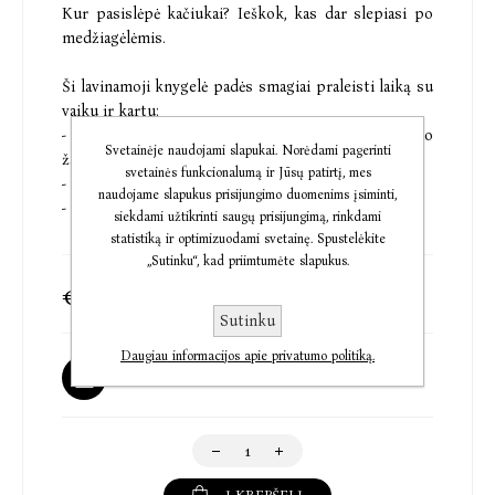
Kur pasislėpė kačiukai? Ieškok, kas dar slepiasi po
medžiagėlėmis.
Ši lavinamoji knygelė padės smagiai praleisti laiką su
vaiku ir kartu:
- kurti pozityvias emocijas žaidžiant ieškojimo
Svetainėje naudojami slapukai. Norėdami pagerinti
žaidimą;
svetainės funkcionalumą ir Jūsų patirtį, mes
- lavinti sensorinius įgūdžius ir smulkiąją motoriką;
naudojame slapukus prisijungimo duomenims įsiminti,
- lavinti kalbos įgūdžius.
siekdami užtikrinti saugų prisijungimą, rinkdami
statistiką ir optimizuodami svetainę. Spustelėkite
„Sutinku“, kad priimtumėte slapukus.
€5,74
€7,00
Sutinku
Daugiau informacijos apie privatumo politiką.
Galima užsakyti