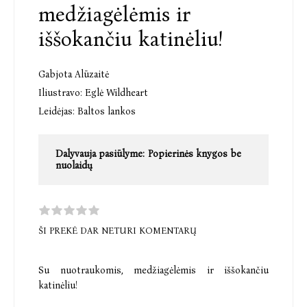
medžiagėlėmis ir
iššokančiu katinėliu!
Gabjota Alūzaitė
Iliustravo:
Eglė Wildheart
Leidėjas:
Baltos lankos
Dalyvauja pasiūlyme:
Popierinės knygos be
nuolaidų
ŠI PREKĖ DAR NETURI KOMENTARŲ
Su nuotraukomis, medžiagėlėmis ir iššokančiu
katinėliu!