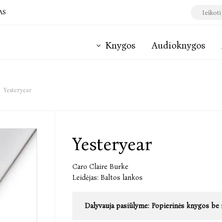
AS
Knygos
Audioknygos
Yesteryear
Yesteryear
Caro Claire Burke
Leidėjas:
Baltos lankos
Dalyvauja pasiūlyme:
Popierinės knygos be 