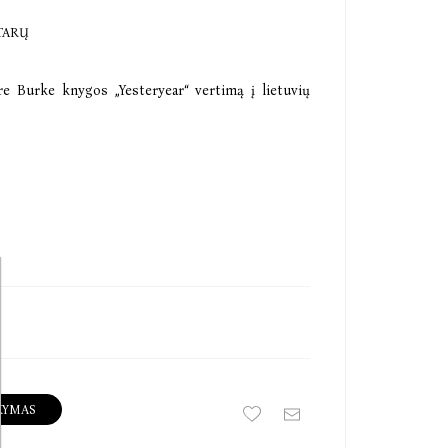
TARŲ
re Burke knygos „Yesteryear“ vertimą į lietuvių
KYMAS