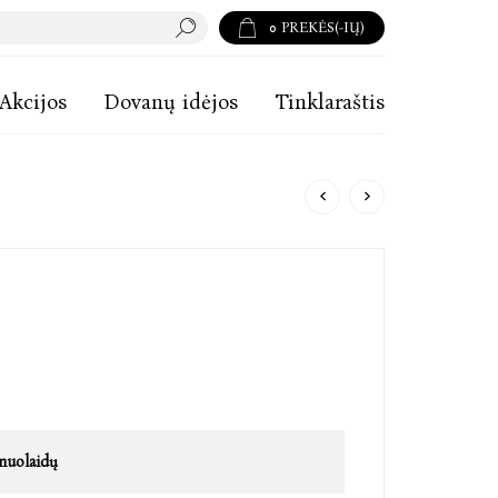
0
PREKĖS(-IŲ)
Akcijos
Dovanų idėjos
Tinklaraštis
nuolaidų