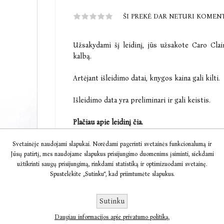
ŠI PREKĖ DAR NETURI KOMEN
Užsakydami šį leidinį, jūs užsakote Caro Clai
kalbą.
Artėjant išleidimo datai, knygos kaina gali kilti.
Išleidimo data yra preliminari ir gali keistis.
Plačiau apie leidinį čia.
Svetainėje naudojami slapukai. Norėdami pagerinti svetainės funkcionalumą ir
Jūsų patirtį, mes naudojame slapukus prisijungimo duomenims įsiminti, siekdami
€15,81
€19,28
užtikrinti saugų prisijungimą, rinkdami statistiką ir optimizuodami svetainę.
Spustelėkite „Sutinku“, kad priimtumėte slapukus.
Sutinku
IŠANKSTINIS UŽSA
Daugiau informacijos apie privatumo politiką.