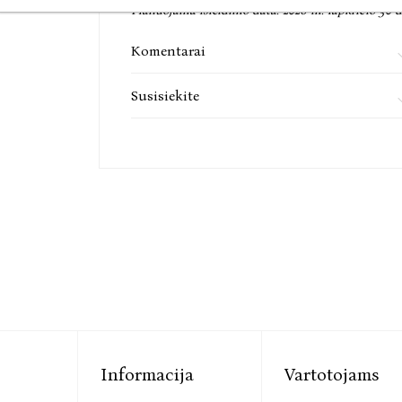
Planuojama išleidimo data:
2026 m. lapkričio 30 d
Komentarai
Susisiekite
Informacija
Vartotojams