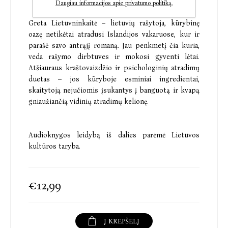
Daugiau informacijos apie privatumo politiką.
Greta Lietuvninkaitė – lietuvių rašytoja, kūrybinę
oazę netikėtai atradusi Islandijos vakaruose, kur ir
parašė savo antrąjį romaną. Jau penkmetį čia kuria,
veda rašymo dirbtuves ir mokosi gyventi lėtai.
Atšiauraus kraštovaizdžio ir psichologinių atradimų
duetas – jos kūryboje esminiai ingredientai,
skaitytoją nejučiomis įsukantys į banguotą ir kvapą
gniaužiančią vidinių atradimų kelionę.
Audioknygos leidybą iš dalies parėmė Lietuvos
kultūros taryba.
€12,99
Į KREPŠELĮ