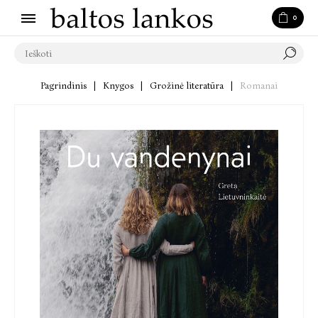
0
Pagrindinis
|
Knygos
|
Grožinė literatūra
|
Romanai