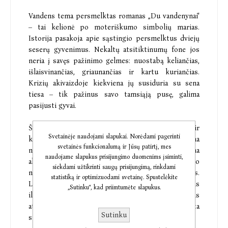
Vandens tema persmelktas romanas „Du vandenynai"
– tai kelionė po moteriškumo simbolių marias.
Istorija pasakoja apie sąstingio persmelktus dviejų
seserų gyvenimus. Nekaltų atsitiktinumų fone jos
neria į savęs pažinimo gelmes: nuostabą keliančias,
išlaisvinančias, griaunančias ir kartu kuriančias.
Krizių akivaizdoje kiekviena jų susiduria su sena
tiesa – tik pažinus savo tamsiąją pusę, galima
pasijusti gyvai.
Šiuolaikiškai pasakojama dichotomiška „Madonų ir
Svetainėje naudojami slapukai. Norėdami pagerinti
kekšių" istorija įtraukia skaitytoją keldama
svetainės funkcionalumą ir Jūsų patirtį, mes
nepatogius moralinius klausimus, išryškindama
naudojame slapukus prisijungimo duomenims įsiminti,
aktualius išsekusios motinos ir nuo nieko
siekdami užtikrinti saugų prisijungimą, rinkdami
nepriklausomos vienišės kasdienybės konfliktus.
statistiką ir optimizuodami svetainę. Spustelėkite
Laukinėje Islandijoje N. Rekašiūtės fotografijomis
„Sutinku“, kad priimtumėte slapukus.
iliustruota archajiška mūzų kelionė kviečia patiems
atrasti, kaip atrodo autentiškumo paieškos, akistata
Sutinku
su savo šešėliu ir drąsa gyventi savaip.