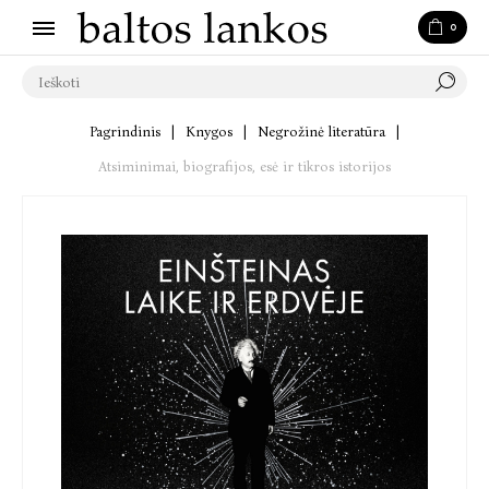
0
Pagrindinis
|
Knygos
|
Negrožinė literatūra
|
Atsiminimai, biografijos, esė ir tikros istorijos