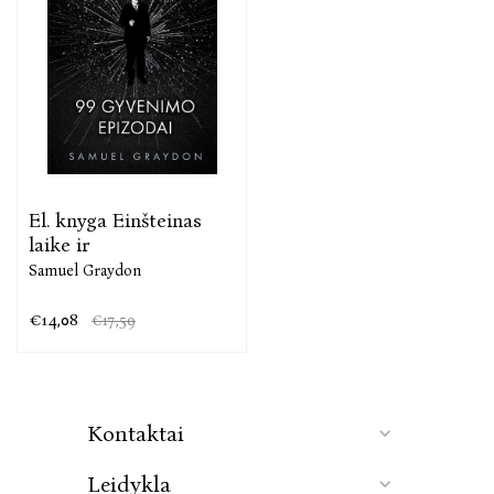
El. knyga Einšteinas
laike ir
Samuel Graydon
€14,08
€17,59
Kontaktai
Leidykla