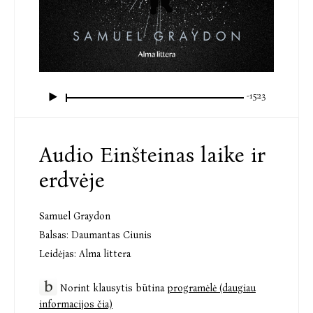
-15:23
Audio Einšteinas laike ir
erdvėje
Samuel Graydon
Balsas:
Daumantas Ciunis
Leidėjas:
Alma littera
Norint klausytis būtina
programėlė (daugiau
informacijos čia)