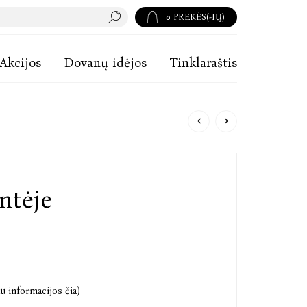
0
PREKĖS(-IŲ)
Akcijos
Dovanų idėjos
Tinklaraštis
ntėje
u informacijos čia)