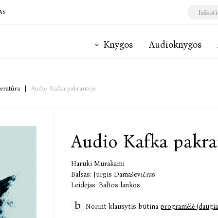
AS
Knygos
Audioknygos
teratūra
|
Audio Kafka pakrantėje
Audio Kafka pakra
Haruki Murakami
Balsas:
Jurgis Damaševičius
Leidėjas:
Baltos lankos
Norint klausytis būtina
programėlė (daugia