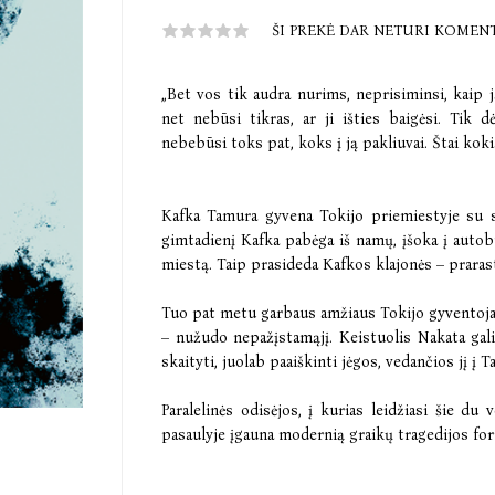
ŠI PREKĖ DAR NETURI KOMEN
„Bet vos tik audra nurims, neprisiminsi, kaip ją
net nebūsi tikras, ar ji išties baigėsi. Tik d
nebebūsi toks pat, koks į ją pakliuvai. Štai kok
Kafka Tamura gyvena Tokijo priemiestyje su s
gimtadienį Kafka pabėga iš namų, įšoka į autobu
miestą. Taip prasideda Kafkos klajonės – praras
Tuo pat metu garbaus amžiaus Tokijo gyventoj
– nužudo nepažįstamąjį. Keistuolis Nakata gali
skaityti, juolab paaiškinti jėgos, vedančios jį į 
Paralelinės odisėjos, į kurias leidžiasi šie du v
pasaulyje įgauna modernią graikų tragedijos fo