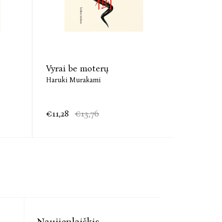
Vyrai be moterų
Haruki 
audiokn
Haruki Murakami
Haruki Mu
€11,28
€13,76
€23,39
Naujienlaiškis