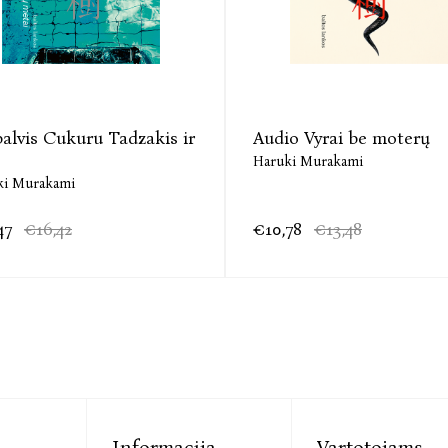
alvis Cukuru Tadzakis ir
Audio Vyrai be moterų
Haruki Murakami
ki Murakami
47
€16,42
€10,78
€13,48
Informacija
Vartotojams