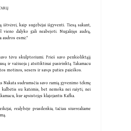
TARŲ
 ištvėrei, kaip sugebėjai išgyventi. Tiesą sakant,
ėl vieno dalyko gali neabejoti. Nugalėjęs audrą,
ia audros esmė.“
avo tėvu skulptoriumi. Prieš savo penkioliktąjį
są ir važiuoja į atsitiktinai pasirinktą Takamacu
tos motinos, sesers ir savęs paties paieškos.
as Nakata sudrumsčia savo ramią gyvenimo tėkmę
 kalbėtis su katėmis, bet nemoka nei rašyti, nei
Takamacu, kur apsistojęs klajojantis Kafka.
eikėjai, realybėje prasilenkia, tačiau siurrealiame
rmą.