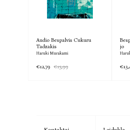
Audio Bespalvis Cukuru
Besp
Tadzakis
jo
Haruki Murakami
Haru
€12,79
€15,99
€13,
Kontaktai
Leidykla