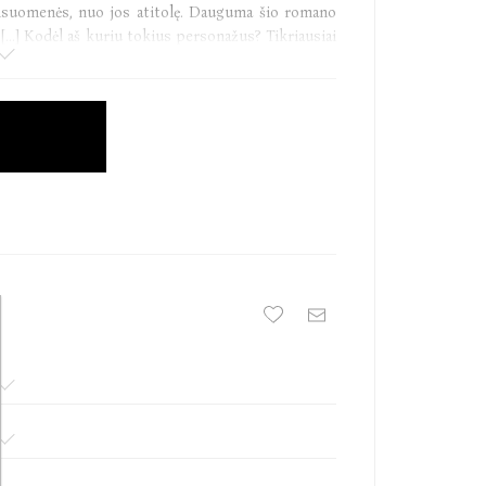
visuomenės, nuo jos atitolę. Dauguma šio romano
. [...] Kodėl aš kuriu tokius personažus? Tikriausiai
 ir autorius privalo turėti bent vieną personažą,
9) – vienas populiariausių šiuolaikinių japonų
r muzikalumo neretai vadinamas japoniškuoju
 ir interpretuojama itin skirtingai: ji priskiriama
alegorinių pasakojimų, antiutopijų. H. Murakami
 K. Vonneguto, M. Pavićiaus tekstų stiliumi. 2006
 Fantasy“ ir Franzo Kafkos vardo apdovanojimais.