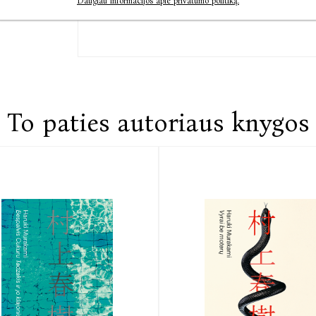
Daugiau informacijos apie privatumo politiką.
To paties autoriaus knygos