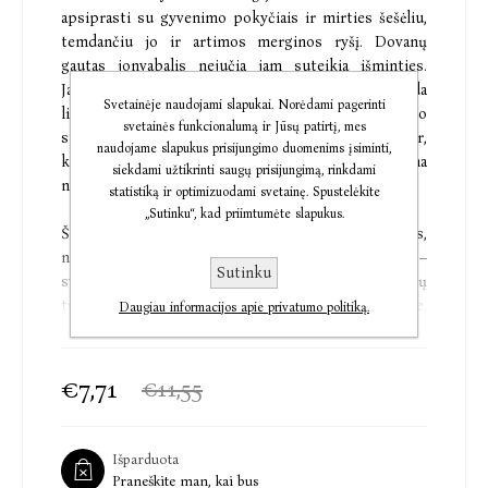
apsiprasti su gyvenimo pokyčiais ir mirties šešėliu,
temdančiu jo ir artimos merginos ryšį. Dovanų
gautas jonvabalis nejučia jam suteikia išminties.
Jauna moteris susižavi Ledo žmogumi ir atsiduoda
Svetainėje naudojami slapukai. Norėdami pagerinti
likimo staigmenoms. Midzuki Odzava–Ando
svetainės funkcionalumą ir Jūsų patirtį, mes
sunerimusi – iš atminties sprūsta nuosavas vardas ir,
naudojame slapukus prisijungimo duomenims įsiminti,
kai jau atrodo, kad jo niekada neatgaus, ją nustebina
siekdami užtikrinti saugų prisijungimą, rinkdami
nežmogiška būtybė.
statistiką ir optimizuodami svetainę. Spustelėkite
„Sutinku“, kad priimtumėte slapukus.
Šiame apsakymų rinkinyje veikia katės žmogėdros,
nusikaltėlė beždžionė, aštrieji varnai, taip pat –
Sutinku
svajonės, kurios mus formuoja, ir dalykai, kurių
trokštame. Ištrūkę į viltingą susitikimą Italijoje,
Daugiau informacijos apie privatumo politiką.
romantiškai ir nuodėmingai pabėgę į Europos pietus,
atostogaudami Havajuose ar tiesiog įsisukę į
kasdieniškus reikalus Murakami herojai susiduria su
€7,71
€11,55
neaprėpiama netektimi ir seksualumu, jonvabalio
švytėjimu ir neįveikiamu atstumu tarp tų, kurie
turėtų būti patys artimiausi.
Išparduota
Praneškite man, kai bus