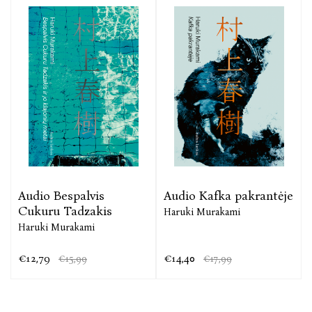
Audio Bespalvis
Audio Kafka pakrantėje
Cukuru Tadzakis
Haruki Murakami
Haruki Murakami
€12,79
€14,40
€15,99
€17,99