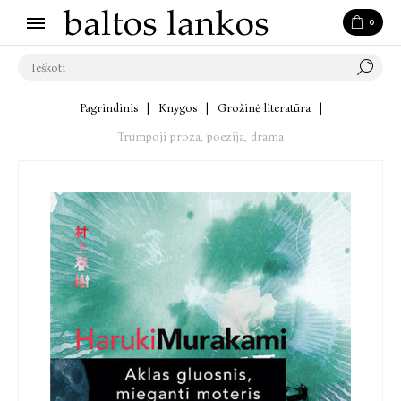
0
Pagrindinis
|
Knygos
|
Grožinė literatūra
|
Trumpoji proza, poezija, drama