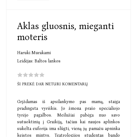
Aklas gluosnis, mieganti
moteris
Haruki Murakami
Leidėjas:
Baltos lankos
ŠI PREKĖ DAR NETURI KOMENTARŲ
Grįždamas iš apsilankymo pas mamą, staiga
pradingsta vyriškis. Jo žmona prašo specialiojo
tyrėjo pagalbos. Meilužiai pabėga nuo savo
sutuoktinių į Graikiją, tačiau kai naujos aplinkos
sukelta euforija ima slūgti, vieną jų pamažu apninka
keistos mintys. Teatrologijos studentas bando