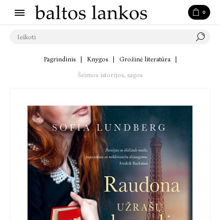
0
Pagrindinis
|
Knygos
|
Grožinė literatūra
|
Šeimos istorijos, sagos