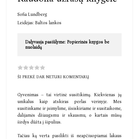
Sofia Lundberg
Leidėjas:
Baltos lankos
Dalyvauja pasiūlyme:
Popierinės knygos be
nuolaidų
ŠI PREKĖ DAR NETURI KOMENTARŲ
Gyvenimas – tai virtinė susitikimų. Kiekvienas jų
unikalus kaip atskiras perlas vėrinyje. Mes
susitinkame ir įsimylime, išsiskiriame ir susitaikome,
dalijamės džiaugsmu ir skausmu, o kartais mūsų
širdys dūžta į šipulius.
Tačiau ką verta pasilikti iš neapčiuopiamai lakaus