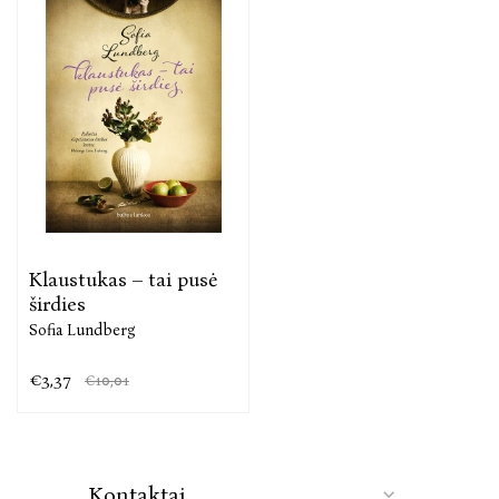
Klaustukas – tai pusė
širdies
Sofia Lundberg
€3,37
€10,01
Kontaktai