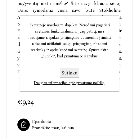
nugyventų metų smėlio? Šito savęs klausia senoji
Dorė, rymodama viena savo bute Stokholme.
Atsakymas slypi ypatingoje užrašų knygelėje, kurią
tėvas jai padovanojo per dešimtąjį gimtadienį.
Svetainėje naudojami slapukai. Norėdami pagerinti
Pageltusiuose puslapiuose Dorė suguldė visus ilgo ir
svetainės funkcionalumą ir Jūsų patirtį, mes
audringo gyvenimo vardus: Madam Serafin,
naudojame slapukus prisijungimo duomenims įsiminti,
siekdami užtikrinti saugų prisijungimą, rinkdami
dailininkas Gesta, naivioji sesutė Agnesė, Alanas.
statistiką ir optimizuodami svetainę. Spustelėkite
Giminės, priešai, meilužiai – kiekvienas užima
„Sutinku“, kad priimtumėte slapukus.
ypatingą vietą Dorės atmintyje, tačiau dauguma
vardų išbraukti, nes beveik visi jau palikę šį pasaulį.
Todėl vieną dieną Dorė ima rašyti savo gyvenimo
Sutinku
istoriją. Kad supintų likimo pynę, kurioje dar liko
Daugiau informacijos apie privatumo politiką.
netikėtų posūkių. Kad su kitais pasidalytų
brangiausiu turtu – prisiminimais. Ir kad vėl atrastų
prasmę kelionės, kurios pagrindinis tikslas – meilė.
€9,24
„Raudona užrašų knygelė“ – jaudinantis pasakojimas
apie draugystę, nuotykius, keliones, laimę, skausmą
Išparduota
ir nepamirštamą didžiąją meilę. Jis aprėpia ištisą
Praneškite man, kai bus
vienos moters gyvenimą ir nuveda skaitytoją į