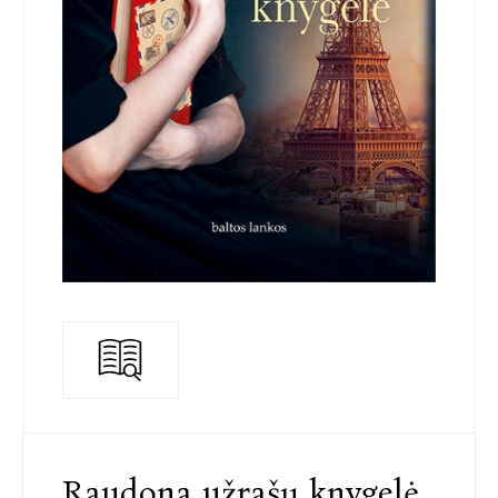
Raudona užrašų knygelė