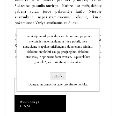
akimirka – ir viskas pavirsta griuvėsių krūva.
Sukrėstas pasaulis suvirpa – Kušire, kur mažą dėžutę
gabena vyras, jūros pakrantėje laužo šviesoje
susitinkant nepažįstamiesiems, Tokijuje, kurio
požemiuose Varlys susikauna su Slieku.
Kas nutinka šešiems visiškai vienam su kitu
Svetainėje naudojami slapukai. Norėdami pagerinti
nesusijusiems veikėjams po Didžiojo Hanšino, arba
svetainės funkcionalumą ir Jūsų patirtį, mes
Kobės, žemės drebėjimo ir tų pačių metų kovą
naudojame slapukus prisijungimo duomenims įsiminti,
Tokijo metro įvykusios nervus paralyžiuojančių dujų
siekdami užtikrinti saugų prisijungimą, rinkdami
atakos? Apsakymų veikėjai negyvena Kobėje, nė
statistiką ir optimizuodami svetainę. Spustelėkite
„Sutinku“, kad priimtumėte slapukus.
vienas neapsilanko stichijos suniokotame mieste,
tačiau visus ištinka gilūs ir paslaptingi sukrėtimai.
Sutinku
Popierinė knyga
Daugiau informacijos apie privatumo politiką.
€10,33
„Įveda skaitytoją į haliucinacijų pasaulį, kuriame
realybė ir siurrealybė susilieja ir persidengia, kur
Audioknyga
sapnų neįmanoma atskirti nuo tikro gyvenimo
€10,01
košmarų.“
Michiko Kakutani