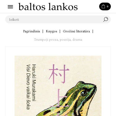
0
Pagrindinis
|
Knygos
|
Grožinė literatūra
|
Trumpoji proza, poezija, drama