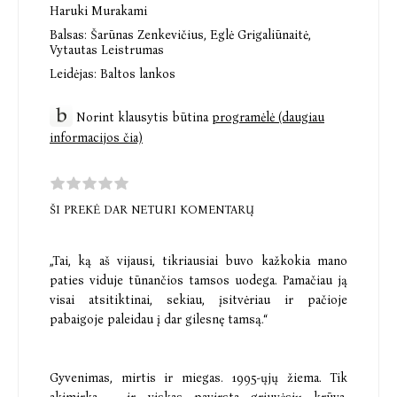
Haruki Murakami
Balsas:
Šarūnas Zenkevičius
,
Eglė Grigaliūnaitė
,
Vytautas Leistrumas
Leidėjas:
Baltos lankos
Norint klausytis būtina
programėlė (daugiau
informacijos čia)
ŠI PREKĖ DAR NETURI KOMENTARŲ
„Tai, ką aš vijausi, tikriausiai buvo kažkokia mano
paties viduje tūnančios tamsos uodega. Pamačiau ją
visai atsitiktinai, sekiau, įsitvėriau ir pačioje
pabaigoje paleidau į dar gilesnę tamsą.“
Gyvenimas, mirtis ir miegas. 1995-ųjų žiema. Tik