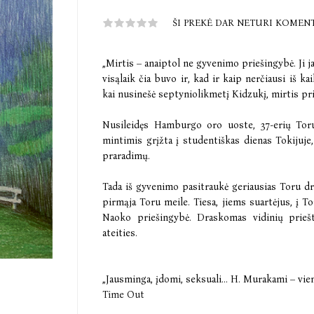
ŠI PREKĖ DAR NETURI KOMEN
„Mirtis – anaiptol ne gyvenimo priešingybė. Ji j
visąlaik čia buvo ir, kad ir kaip nerčiausi iš k
kai nusinešė septyniolikmetį Kidzukį, mirtis pr
Nusileidęs Hamburgo oro uoste, 37-erių Toru
mintimis grįžta į studentiškas dienas Tokijuje,
praradimų.
Tada iš gyvenimo pasitraukė geriausias Toru 
pirmąja Toru meile. Tiesa, jiems suartėjus, į To
Naoko priešingybė. Draskomas vidinių priešt
ateities.
„Jausminga, įdomi, seksuali... H. Murakami – vien
Time Out