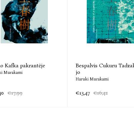
o Kafka pakrantėje
Bespalvis Cukuru Tadzak
jo
ki Murakami
Haruki Murakami
40
€17,99
€13,47
€16,42