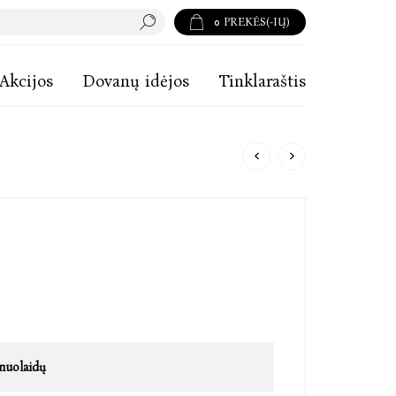
0
PREKĖS(-IŲ)
Akcijos
Dovanų idėjos
Tinklaraštis
nuolaidų