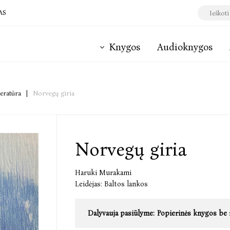
AS
Knygos
Audioknygos
teratūra
|
Norvegų giria
Norvegų giria
Haruki Murakami
Leidėjas:
Baltos lankos
Dalyvauja pasiūlyme:
Popierinės knygos be 