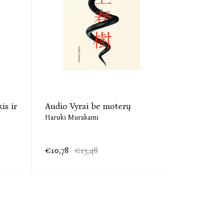
is ir
Audio Vyrai be moterų
Vyrai b
Haruki Murakami
Haruki Mu
€10,78
€13,48
€11,28
€