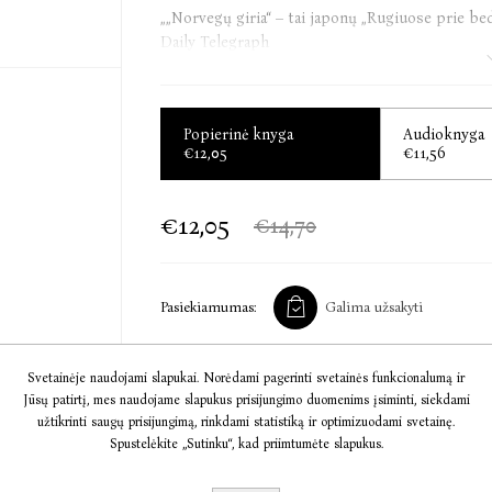
„„Norvegų giria“ – tai japonų „Rugiuose prie be
Daily Telegraph
Haruki Murakami (Harukis Murakamis, gim. 194
Popierinė knyga
Audioknyga
rašytojų, dėl kinematografinio stiliaus i
€12,05
€11,56
literatūriniu Davidu Lynchu. Rašytojas apdov
Franzo Kafkos apdovanojimu. Jo kūryba vert
priskiriama net prie fantastinių ar mitologini
€12,05
€14,70
Murakami braižas lyginamas su Kōbō Abe, J. 
stiliumi. „Norvegų giria“ Japonijoje sulaukė 
Murakami vertėjų, „šlovės beprotybė išvijo iš tė
Pasiekiamumas:
Galima užsakyti
Svetainėje naudojami slapukai. Norėdami pagerinti svetainės funkcionalumą ir
Jūsų patirtį, mes naudojame slapukus prisijungimo duomenims įsiminti, siekdami
Į KREPŠELĮ
užtikrinti saugų prisijungimą, rinkdami statistiką ir optimizuodami svetainę.
Spustelėkite „Sutinku“, kad priimtumėte slapukus.
Informacija