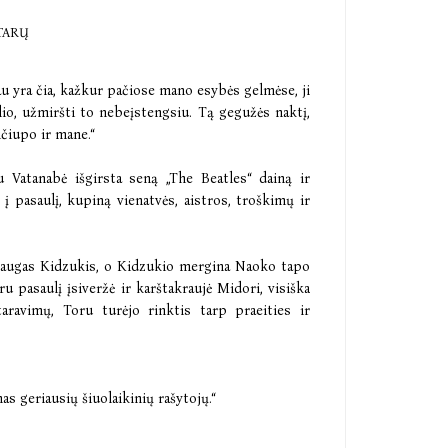
TARŲ
au yra čia, kažkur pačiose mano esybės gelmėse, ji
ailio, užmiršti to nebeįstengsiu. Tą gegužės naktį,
ičiupo ir mane.“
 Vatanabė išgirsta seną „The Beatles“ dainą ir
 į pasaulį, kupiną vienatvės, aistros, troškimų ir
draugas Kidzukis, o Kidzukio mergina Naoko tapo
ru pasaulį įsiveržė ir karštakraujė Midori, visiška
aravimų, Toru turėjo rinktis tarp praeities ir
as geriausių šiuolaikinių rašytojų.“