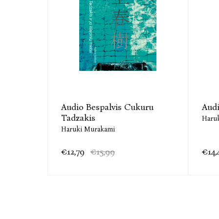
Audio Bespalvis Cukuru
Audi
Tadzakis
Haru
Haruki Murakami
€12,79
€15,99
€14,