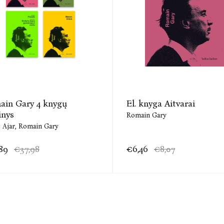
ain Gary 4 knygų
El. knyga Aitvarai
inys
Romain Gary
 Ajar,
Romain Gary
89
€37,98
€6,46
€8,07