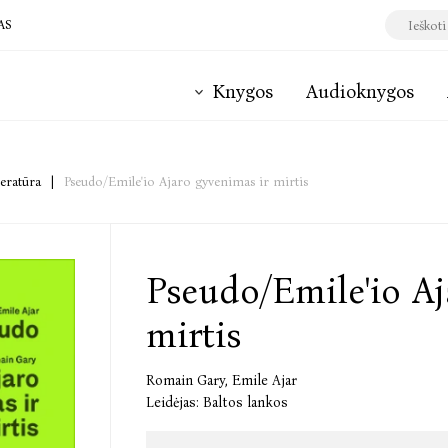
AS
Knygos
Audioknygos
teratūra
|
Pseudo/Emile'io Ajaro gyvenimas ir mirtis
Pseudo/Emile'io Aj
mirtis
Romain Gary
,
Emile Ajar
Leidėjas:
Baltos lankos