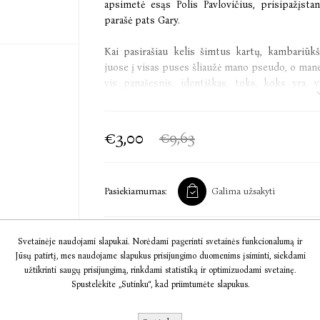
apsimetė esąs Polis Pavlovičius, prisipažįsta
parašė pats Gary.
Kai pasirašiau kelis šimtus kartų, kambariūkš
juose į visas puses šliaužė mano pseudo, o mane 
vis panašesnis, identiškas, toks, koks yra, 
tapatybė, spąstai visam gyvenimui, nebuvimo b
mane savinosi, virto manimi. Emilis Ažaras. Aš į
€3,00
€9,63
Pasiekiamumas:
Galima užsakyti
Svetainėje naudojami slapukai. Norėdami pagerinti svetainės funkcionalumą ir
Į KREPŠELĮ
Jūsų patirtį, mes naudojame slapukus prisijungimo duomenims įsiminti, siekdami
užtikrinti saugų prisijungimą, rinkdami statistiką ir optimizuodami svetainę.
Spustelėkite „Sutinku“, kad priimtumėte slapukus.
Informacija