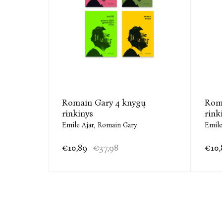
Romain Gary 4 knygų
Rom
rinkinys
rink
Emile Ajar,
Romain Gary
Emile
€10,89
€37,98
€10,