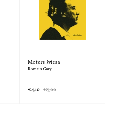
Moters šviesa
Karalia
Romain Gary
Romain Ga
€4,10
€5,00
€4,34
€