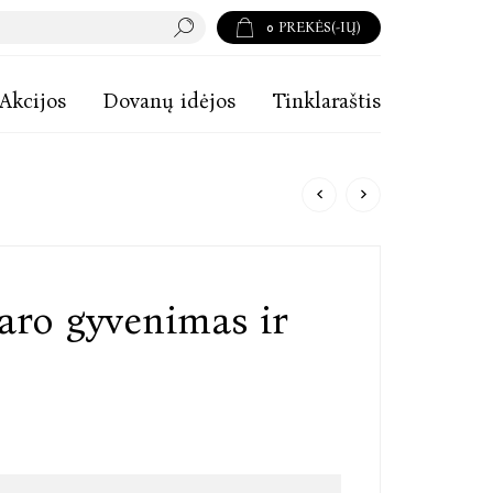
0
PREKĖS(-IŲ)
Akcijos
Dovanų idėjos
Tinklaraštis
aro gyvenimas ir