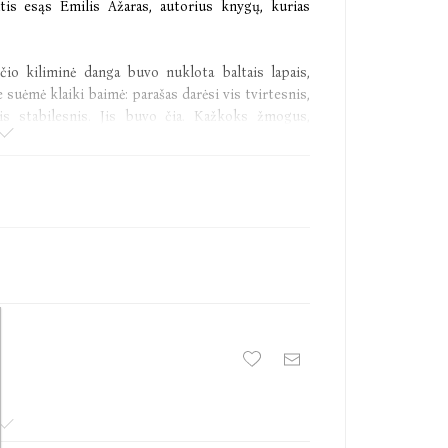
ntis esąs Emilis Ažaras, autorius knygų, kurias
čio kiliminė danga buvo nuklota baltais lapais,
suėmė klaiki baimė: parašas darėsi vis tvirtesnis,
vis stabilesnis. Jis buvo čia. Kažkoks žmogus,
uvimas, negalia, deformacija, sužalojimas pamažu
sikūnijau.