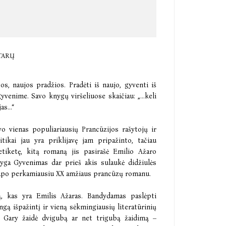
TARŲ
os, naujos pradžios. Pradėti iš naujo, gyventi iš
venime. Savo knygų viršeliuose skaičiau: „...keli
s...“
o vienas populiariausių Prancūzijos rašytojų ir
itikai jau yra priklijavę jam pripažinto, tačiau
etiketę, kitą romaną jis pasirašė Emilio Ažaro
nyga Gyvenimas dar prieš akis sulaukė didžiulės
 tapo perkamiausiu XX amžiaus prancūzų romanu.
, kas yra Emilis Ažaras. Bandydamas paslėpti
ą išpažintį ir vieną sėkmingiausių literatūrinių
s Gary žaidė dvigubą ar net trigubą žaidimą –