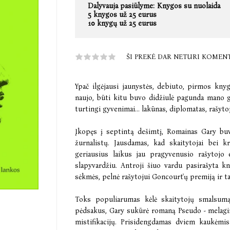
Dalyvauja pasiūlyme:
Knygos su nuolaida
5 knygos už 25 eurus
10 knygų už 25 eurus
ŠI PREKĖ DAR NETURI KOMEN
Ypač ilgėjausi jaunystės, debiuto, pirmos knyg
naujo, būti kitu buvo didžiulė pagunda mano gy
turtingi gyvenimai... lakūnas, diplomatas, rašytoja
Įkopęs į septintą dešimtį, Romainas Gary buv
žurnalistų. Jausdamas, kad skaitytojai bei kr
geriausius laikus jau pragyvenusio rašytojo 
slapyvardžiu. Antroji šiuo vardu pasirašyta k
sėkmės, pelnė rašytojui Goncourt'ų premiją ir
Toks populiarumas kėlė skaitytojų smalsumą
pėdsakus, Gary sukūrė romaną Pseudo - melaging
mistifikacijų. Prisidengdamas dviem kaukėmi