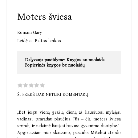
Moters šviesa
Romain Gary
Leidėjas:
Baltos lankos
Dalyvauja pasiūlyme:
Knygos su nuolaida
Popierinės knygos be nuolaidų
ŠI PREKĖ DAR NETURI KOMENTARŲ
„Bet jeigu vieną gražią dieną aš liausiuosi mylėjęs,
vadinasi, praradau plaučius. Jūs – čia, moters šviesa
spindi, ir nelaimė liaujasi buvusi gyvenimo duotybe.“
Apgirtusiam nuo skausmo, pasaulis Mišeliui atrodo