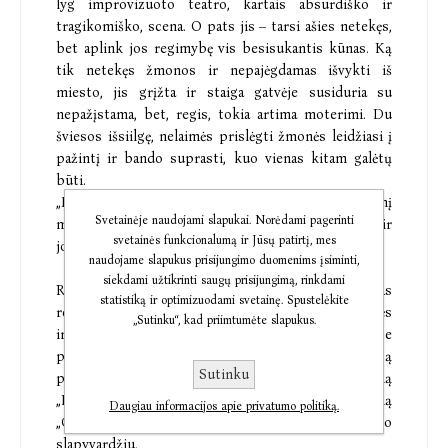
lyg improvizuoto teatro, kartais absurdiško ir
tragikomiško, scena. O pats jis – tarsi ašies netekęs,
bet aplink jos regimybę vis besisukantis kūnas. Ką
tik netekęs žmonos ir nepajėgdamas išvykti iš
miesto, jis grįžta ir staiga gatvėje susiduria su
nepažįstama, bet, regis, tokia artima moterimi. Du
šviesos išsiilgę, nelaimės prislėgti žmonės leidžiasi į
pažintį ir bando suprasti, kuo vienas kitam galėtų
būti.
„Moters šviesa“ – tai romanas apie pamatinį
Svetainėje naudojami slapukai. Norėdami pagerinti
moteriškumą ir vyriškumą, grynosios meilės ilgesį ir
svetainės funkcionalumą ir Jūsų patirtį, mes
jos pažadą.
naudojame slapukus prisijungimo duomenims įsiminti,
siekdami užtikrinti saugų prisijungimą, rinkdami
Romain Gary (Romenas Gari, 1914-1980) – vienas
statistiką ir optimizuodami svetainę. Spustelėkite
reikšmingiausių visų laikų prancūzų rašytojų, gimęs
„Sutinku“, kad priimtumėte slapukus.
ir vaikystę leidęs Vilniuje. Jis – vienintelis istorijoje
prancūzų autorius, literatūrinę Goncourt'ų premiją
Sutinku
pelnęs dukart. Pirmąją – 1956 m. už romaną
„Dangaus šaknys“, antrąją – 1975 m. už romaną
Daugiau informacijos apie privatumo politiką.
„Gyvenimas dar prieš akis“, pasirašytą Emile'io Ajaro
slapyvardžiu.