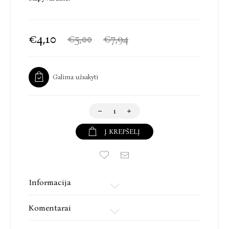
€4,10
€5,00
€7,94
Galima užsakyti
Į KREPŠELĮ
Informacija
Komentarai