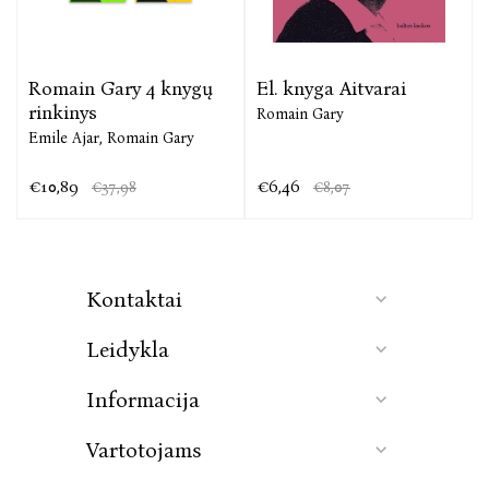
Romain Gary 4 knygų
El. knyga Aitvarai
rinkinys
Romain Gary
Emile Ajar,
Romain Gary
€10,89
€6,46
€37,98
€8,07
Kontaktai
Leidykla
Informacija
Vartotojams