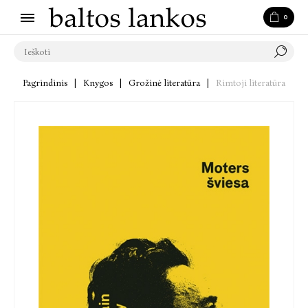
0
Pagrindinis
|
Knygos
|
Grožinė literatūra
|
Rimtoji literatūra