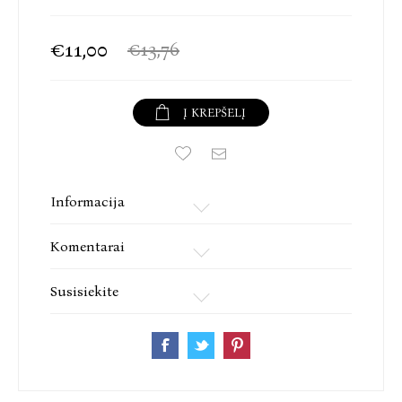
€11,00
€13,76
Į KREPŠELĮ
Informacija
Komentarai
Susisiekite