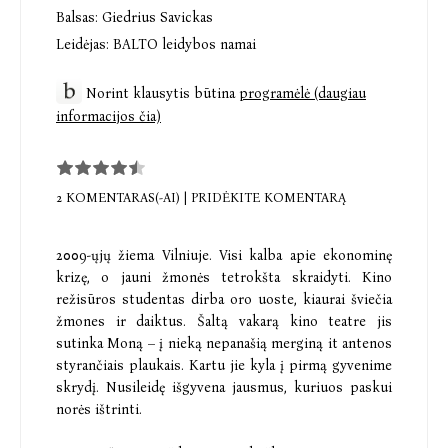
Balsas:
Giedrius Savickas
Leidėjas:
BALTO leidybos namai
Norint klausytis būtina
programėlė (daugiau
informacijos čia)
2 KOMENTARAS(-AI)
|
PRIDĖKITE KOMENTARĄ
2009-ųjų žiema Vilniuje. Visi kalba apie ekonominę
krizę, o jauni žmonės tetrokšta skraidyti. Kino
režisūros studentas dirba oro uoste, kiaurai šviečia
žmones ir daiktus. Šaltą vakarą kino teatre jis
sutinka Moną – į nieką nepanašią merginą it antenos
styrančiais plaukais. Kartu jie kyla į pirmą gyvenime
skrydį. Nusileidę išgyvena jausmus, kuriuos paskui
norės ištrinti.