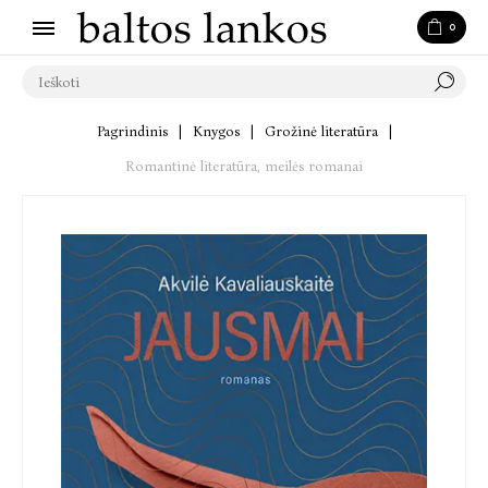
0
Pagrindinis
|
Knygos
|
Grožinė literatūra
|
Romantinė literatūra, meilės romanai