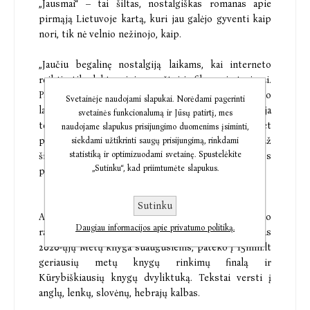
„Jausmai“ – tai šiltas, nostalgiškas romanas apie
pirmąją Lietuvoje kartą, kuri jau galėjo gyventi kaip
nori, tik nė velnio nežinojo, kaip.
„Jaučiu begalinę nostalgiją laikams, kai interneto
reikėjo tik elektroniniam paštui ir filmų piratavimui.
Pasiilgstu paauglystės draugių balsų kitame telefono
Svetainėje naudojami slapukai. Norėdami pagerinti
laido gale ar netikėto skambučio į duris. Nostalgija
svetainės funkcionalumą ir Jūsų patirtį, mes
tokia stipri, kad mane romantiškai nuteikia net
naudojame slapukus prisijungimo duomenims įsiminti,
prirūkytas automobilio salonas. Ačiū nostalgijai už
siekdami užtikrinti saugų prisijungimą, rinkdami
statistiką ir optimizuodami svetainę. Spustelėkite
šitą knygą. Jei ne šis jausmas, niekaip nebūčiau jos
„Sutinku“, kad priimtumėte slapukus.
parašiusi.“ – Akvilė Kavaliauskaitė, autorė
Sutinku
Akvilė Kavaliauskaitė – žurnalistė, rašytoja, kūrybinio
Daugiau informacijos apie privatumo politiką.
rašymo lektorė. Jos novelių rinkinys „Kūnai“ išrinktas
2020-ųjų Metų knyga suaugusiems, pateko į 15min.lt
geriausių metų knygų rinkimų finalą ir
Kūrybiškiausių knygų dvyliktuką. Tekstai versti į
anglų, lenkų, slovėnų, hebrajų kalbas.