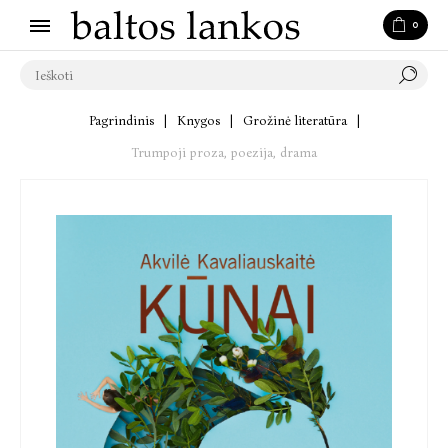
0
Pagrindinis
|
Knygos
|
Grožinė literatūra
|
Trumpoji proza, poezija, drama