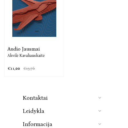
Akvilė Kavaliauskaitė – žurnalistė, scenaristė, tekstų
kūrėja. 2015 m. pasirodęs jos debiutinis romanas „Du
gyvenimai per vieną vasarą" iškart pateko į
skaitomiausių knygų dešimtukus. Po penkerių metų
autorė grįžta su novelių rinktine „Kūnai".
Apdovanojimai:
Audio Jausmai
METŲ KNYGOS RINKIMAI 2020 - knygų
Akvilė Kavaliauskaitė
suaugusiems kategorijos nugalėtoja.
15min.lt geriausių metų knygų rinkimai 2020 -
€11,00
€13,76
Lietuvių autorių grožinių knygų kategorijos
finalininkė.
Kūrybiškiausių 2020 m. lietuvių autorių knygų
dvyliktuke.
Kontaktai
Leidykla
Informacija