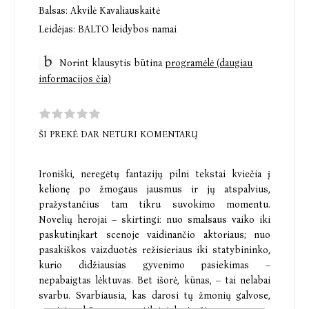
Balsas:
Akvilė Kavaliauskaitė
Leidėjas:
BALTO leidybos namai
Norint klausytis būtina
programėlė (daugiau
informacijos čia)
ŠI PREKĖ DAR NETURI KOMENTARŲ
Ironiški, neregėtų fantazijų pilni tekstai kviečia į
kelionę po žmogaus jausmus ir jų atspalvius,
pražystančius tam tikru suvokimo momentu.
Novelių herojai – skirtingi: nuo smalsaus vaiko iki
paskutinįkart scenoje vaidinančio aktoriaus; nuo
pasakiškos vaizduotės režisieriaus iki statybininko,
kurio didžiausias gyvenimo pasiekimas –
nepabaigtas lėktuvas. Bet išorė, kūnas, – tai nelabai
svarbu. Svarbiausia, kas darosi tų žmonių galvose,