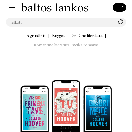
0
Pagrindinis
|
Knygos
|
Grožinė literatūra
|
Romantinė literatūra, meilės romanai