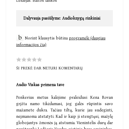
Leidėjas:
Baltos lankos
Dalyvauja pasiūlyme:
Audioknygų rinkiniai
Norint klausytis būtina
programėlė (daugiau
informacijos čia)
ŠI PREKĖ DAR NETURI KOMENTARŲ
Audio Viskas primena tave
Penkerius metus kalėjime praleidusi Kena Rovan
grįžta namo tikėdamasi, jog galės rūpintis savo
mažamete dukra. Tačiau tiltų, kurie jau sudeginti,
neįmanoma atstatyti. Kad ir kaip ji stengtųsi, mažylę
globojantys žmonės ją atstumia. Vienintelis durų dar