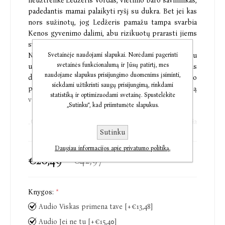
neužtrenkė Ledžeris Vordas, vietinio baro savininkas,
padedantis mamai palaikyti ryšį su dukra. Bet jei kas
nors sužinotų, jog Ledžeris pamažu tampa svarbia
Kenos gyvenimo dalimi, abu rizikuotų prarasti jiems
svarbių žmonių pasitikėjimą.
Net ir patirdami spaudimą, Kena su Ledžeriu
Svetainėje naudojami slapukai. Norėdami pagerinti
svetainės funkcionalumą ir Jūsų patirtį, mes
užmezga gilų ryšį, tačiau įsibėgėjant santykiams
naudojame slapukus prisijungimo duomenims įsiminti,
didėja ir rizika. Kena turi rasti būdą ištaisyti savo
siekdami užtikrinti saugų prisijungimą, rinkdami
praeities klaidas, kad galėtų žengti į ateitį, paremtą
statistiką ir optimizuodami svetainę. Spustelėkite
viltimi ir išgijimu.
„Sutinku“, kad priimtumėte slapukus.
„Colleen Hoover gilinasi į sielvartą ir kaltę, sukuria
Sutinku
daugialypę atpirkimo istoriją, kurios veikėjai kovoja
taip pat aršiai, kaip ir myli. Autorės gerbėjos ir
Daugiau informacijos apie privatumo politiką.
gerbėjai neliks nusivylę.“
€26,49
€42,97
Publishers Weekly
„Sudaužys jums širdį, o paskui pagydys... Emocinga
Knygos:
*
istorija apie netektį ir viltį, sielvartą ir atleidimą,
Audio Viskas primena tave [+€13,48]
apie tai, kaip gydo meilė.“
POPSUGAR
Audio Jei ne tu [+€15,40]