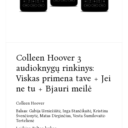
Colleen Hoover 3
audioknygų rinkinys:
Viskas primena tave + Jei
ne tu + Bjauri meilė
Colleen Hoover
Balsas:
Gabija Urniežiūtė
,
Inga Stančikaitė
,
Kristina
Švenčionytė
,
Matas Dirginčius
,
Vesta Šumilovaitė-
Tertelienė