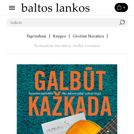
0
Pagrindinis
|
Knygos
|
Grožinė literatūra
|
Romantinė literatūra, meilės romanai