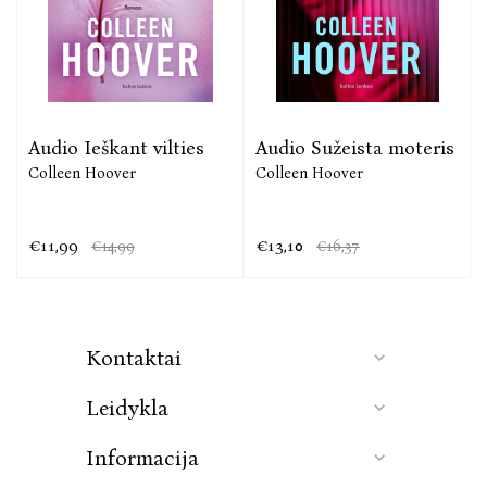
Audio Ieškant vilties
Audio Sužeista moteris
Colleen Hoover
Colleen Hoover
€11,99
€13,10
€14,99
€16,37
Kontaktai
Leidykla
Informacija