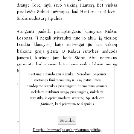
drauge Tore, myli savo vaikiną Hanterį. Bet viskas
pasikeičia Sidnei sužinojus, kad Hanteris ją išdavė...
Širdis sudūžta į šipulius.
Atsigauti padeda paslaptingasis kaimynas Ridžas
Losonas. Ji negali atitraukti nuo jo akių, ją tiesiog
traukia klausytis, kaip aistringai jis kas vakarą
balkone groja gitara. O Ridžui ramybės neduoda
jausmai, kuriuos jam kelia Sidnė. Abu netrukus
supranta, kad vienam kito jiems reikia labiau, nei jie
kada nors būtų galėję įsivaizduoti...
Svetainėje naudojami slapukai. Norėdami pagerinti
svetainės funkcionalumą ir Jūsų patirtį, mes
Jautrių meilės istorijų meistrės Colleen Hoover
naudojame slapukus prisijungimo duomenims įsiminti,
romanas „Galbūt kažkada“ JAV pasirodė 2014 m., o
siekdami užtikrinti saugų prisijungimą, rinkdami
muzikantas Griffinas Petersonas knygai sukūrė
statistiką ir optimizuodami svetainę. Spustelėkite
originalų garso takelį – jį išgirsti galima nuskaičius
„Sutinku“, kad priimtumėte slapukus.
Elektroninė knyga
knygoje esantį QR kodą.
€9,78
Sutinku
Audioknyga
Daugiau informacijos apie privatumo politiką.
„Perskaičiau viską, ką tik C. Hoover yra parašiusi.