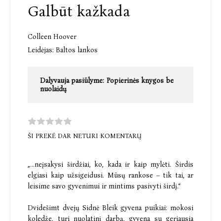
Galbūt kažkada
Colleen Hoover
Leidėjas:
Baltos lankos
Dalyvauja pasiūlyme:
Popierinės knygos be
nuolaidų
ŠI PREKĖ DAR NETURI KOMENTARŲ
„...neįsakysi širdžiai, ko, kada ir kaip mylėti. Širdis
elgiasi kaip užsigeidusi. Mūsų rankose – tik tai, ar
leisime savo gyvenimui ir mintims pasivyti širdį.“
Dvidešimt dvejų Sidnė Bleik gyvena puikiai: mokosi
koledže, turi nuolatinį darbą, gyvena su geriausia