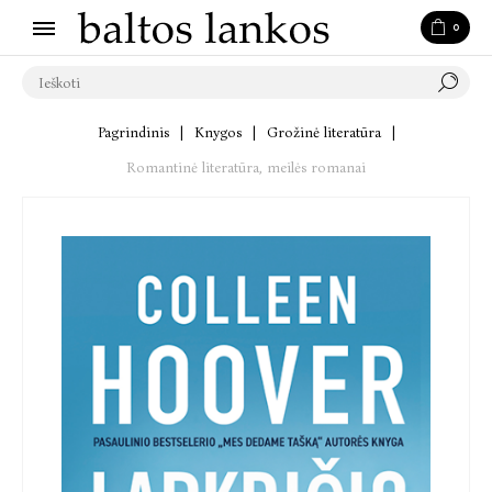
0
Pagrindinis
|
Knygos
|
Grožinė literatūra
|
Romantinė literatūra, meilės romanai