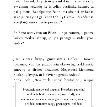
Laikui bėgant, tarp įvairių santykių ir savo atskirų
gyvenimų negandų jie ir toliau susitinka kasmet tą
pačią dieną. Bet ilgainiui Felon ima abejoti: ar Benas
sako jai tiesą? O gal kuria tobulą tikrovę, ieškodamas
kuo įtaigesnio siužeto posūkio?
Ar Beno santykius su Felon – ir jo romaną – galima
laikyti meilės istorija, jei jos pabaiga – sudaužytos
širdys?
„Dar vienas kvapą gniaužiantis Colleen Hoover
romanas, kupinas paraudusių skruostų, trykštančių
emocijų ir širdies skausmo. Mėgavausi kiekvienu
puslapiu, kvėpavau kiekvienu gražiu žodžiu.“
Anna Todd, „New York Times“ bestselerių serijos
„After“ autorė
Svetainėje naudojami slapukai. Norėdami pagerinti
svetainės funkcionalumą ir Jūsų patirtį, mes
naudojame slapukus prisijungimo duomenims įsiminti,
siekdami užtikrinti saugų prisijungimą, rinkdami
„New York Times“ bestselerių autorė Colleen Hoover