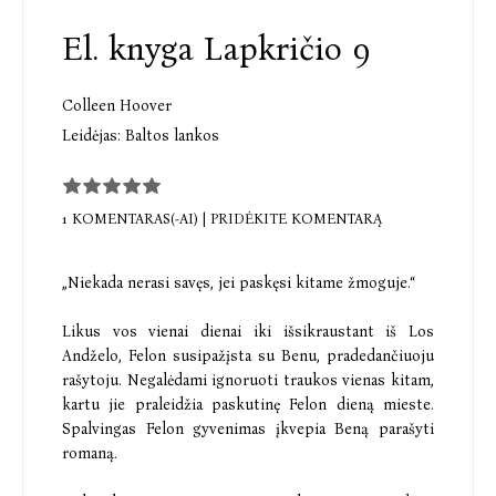
El. knyga Lapkričio 9
Colleen Hoover
Leidėjas:
Baltos lankos
1 KOMENTARAS(-AI)
|
PRIDĖKITE KOMENTARĄ
„Niekada nerasi savęs, jei paskęsi kitame žmoguje.“
Likus vos vienai dienai iki išsikraustant iš Los
Andželo, Felon susipažįsta su Benu, pradedančiuoju
rašytoju. Negalėdami ignoruoti traukos vienas kitam,
kartu jie praleidžia paskutinę Felon dieną mieste.
Spalvingas Felon gyvenimas įkvepia Beną parašyti
romaną.