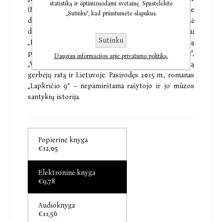
statistiką ir optimizuodami svetainę. Spustelėkite
(Kolyn Hūver, gim. 1979) iš pradžių dirbo socialine
„Sutinku“, kad priimtumėte slapukus.
darbuotoja, vėliau pasuko rašytojos keliu ir sulaukė
didelės sėkmės visame pasaulyje. Autorės romanai
Sutinku
„Mes dedame tašką“, „Mes pradedame iš naujo“, „Ką
praleidau, kol miegojai“, „Veritė“, „Bjauri meilė“,
Daugiau informacijos apie privatumo politiką.
„Viskas primena tave“ ir „Jei ne tu“ subūrė milžinišką
gerbėjų ratą ir Lietuvoje. Pasirodęs 2015 m., romanas
„Lapkričio 9“ – nepamirštama rašytojo ir jo mūzos
santykių istorija.
Popierinė knyga
€12,05
Elektroninė knyga
€9,78
Audioknyga
€11,56