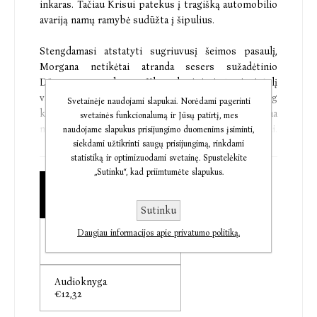
inkaras. Tačiau Krisui patekus į tragišką automobilio
avariją namų ramybė sudūžta į šipulius.
Stengdamasi atstatyti sugriuvusį šeimos pasaulį,
Morgana netikėtai atranda sesers sužadėtinio
Džonos paguodą, o Klara kreipiasi į vienintelį
vaikiną, su kuriuo jai draudžiama bendrauti. Sulig
Svetainėje naudojami slapukai. Norėdami pagerinti
kiekviena diena prarają tarp motinos ir dukros gilina
svetainės funkcionalumą ir Jūsų patirtį, mes
naujos paslaptys, nuoskaudos ir nesusipratimai.
naudojame slapukus prisijungimo duomenims įsiminti,
siekdami užtikrinti saugų prisijungimą, rinkdami
Gilina taip smarkiai, kad nežinia, ar kada nors pavyks
statistiką ir optimizuodami svetainę. Spustelėkite
susitaikyti.
„Sutinku“, kad priimtumėte slapukus.
Elektroninė knyga
€10,25
„Įtaigi istorija apie meilę, viltį ir atpirkimą –
Sutinku
neįtikėtinai talentingos C. Hoover triumfas.“
Daugiau informacijos apie privatumo politiką.
Popierinė knyga
Washington Independent Review of Books
€12,63
„Stiprios emocijos, gilūs pokalbiai, grakščiai
Audioknyga
plėtojami santykiai.“
€12,32
Kirkus Reviews