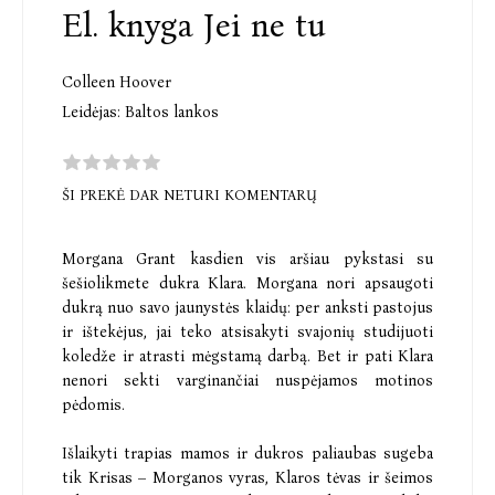
El. knyga Jei ne tu
Colleen Hoover
Leidėjas:
Baltos lankos
ŠI PREKĖ DAR NETURI KOMENTARŲ
Morgana Grant kasdien vis aršiau pykstasi su
šešiolikmete dukra Klara. Morgana nori apsaugoti
dukrą nuo savo jaunystės klaidų: per anksti pastojus
ir ištekėjus, jai teko atsisakyti svajonių studijuoti
koledže ir atrasti mėgstamą darbą. Bet ir pati Klara
nenori sekti varginančiai nuspėjamos motinos
pėdomis.
Išlaikyti trapias mamos ir dukros paliaubas sugeba
tik Krisas – Morganos vyras, Klaros tėvas ir šeimos