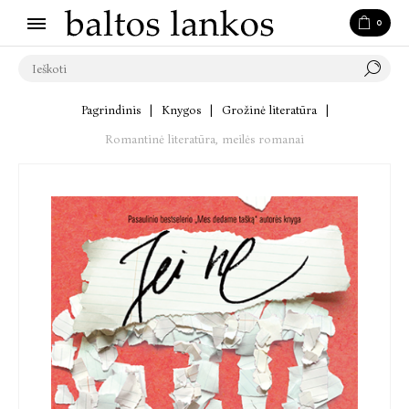
0
Pagrindinis
|
Knygos
|
Grožinė literatūra
|
Romantinė literatūra, meilės romanai