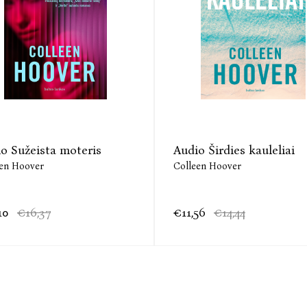
o Sužeista moteris
Audio Širdies kauleliai
een Hoover
Colleen Hoover
10
€16,37
€11,56
€14,44