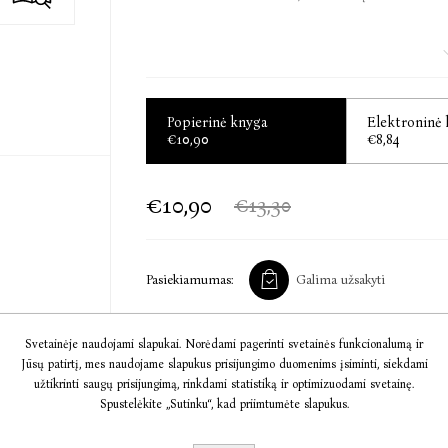
„Jautriai atskleidžia antrųjų šansų gėlą ir džiuges
Kirkus Reviews
Popierinė knyga
Elektroninė
„Ir darsyk Hoover sudaužo skaitytojų širdis.“
€10,90
€8,84
Publishers Weekly
€10,90
€13,30
„New York Times“ bestselerių autorė Colleen H
socialine darbuotoja, vėliau pasuko rašytojos 
Jos kūrybos sąraše – daugiau nei dvidešimt
Pasiekiamumas:
Galima užsakyti
daugeliui lietuvių pažįstami „Mes dedame tašk
pradedame iš naujo“ – Lilės, Etlaso ir Railio i
tęsinys.
Svetainėje naudojami slapukai. Norėdami pagerinti svetainės funkcionalumą ir
Jūsų patirtį, mes naudojame slapukus prisijungimo duomenims įsiminti, siekdami
Į KREPŠELĮ
užtikrinti saugų prisijungimą, rinkdami statistiką ir optimizuodami svetainę.
Spustelėkite „Sutinku“, kad priimtumėte slapukus.
Informacija