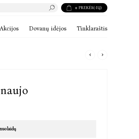
0
PREKĖS(-IŲ)
Akcijos
Dovanų idėjos
Tinklaraštis
 naujo
nuolaidų