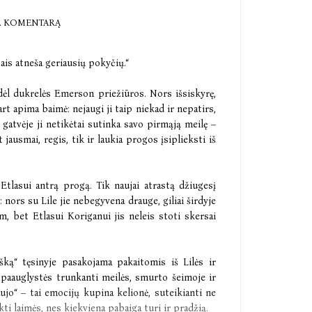
E KOMENTARĄ
is atneša geriausių pokyčių.“
ė dėl dukrelės Emerson priežiūros. Nors išsiskyrę,
art apima baimė: nejaugi ji taip niekad ir nepatirs,
ą gatvėje ji netikėtai sutinka savo pirmąją meilę –
jausmai, regis, tik ir laukia progos įsiplieksti iš
Etlasui antrą progą. Tik naujai atrastą džiugesį
 nors su Lile jie nebegyvena drauge, giliai širdyje
kam, bet Etlasui Koriganui jis neleis stoti skersai
ą“ tęsinyje pasakojama pakaitomis iš Lilės ir
ų paauglystės trunkanti meilės, smurto šeimoje ir
ujo“ – tai emocijų kupina kelionė, suteikianti ne
kti laimės, nes kiekviena pabaiga turi ir pradžią.