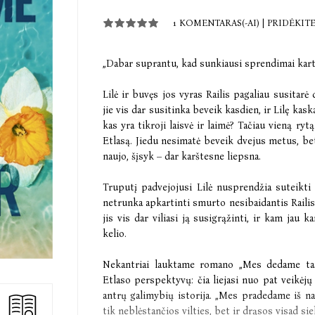
1 KOMENTARAS(-AI)
|
PRIDĖKIT
„Dabar suprantu, kad sunkiausi sprendimai karta
Lilė ir buvęs jos vyras Railis pagaliau susitar
jie vis dar susitinka beveik kasdien, ir Lilę kask
kas yra tikroji laisvė ir laimė? Tačiau vieną ryt
Etlasą. Jiedu nesimatė beveik dvejus metus, bet 
naujo, šįsyk – dar karštesne liepsna.
Truputį padvejojusi Lilė nusprendžia suteikti 
netrunka apkartinti smurto nesibaidantis Railis:
jis vis dar viliasi ją susigrąžinti, ir kam jau 
kelio.
Nekantriai lauktame romano „Mes dedame tašk
Etlaso perspektyvų: čia liejasi nuo pat veikėj
antrų galimybių istorija. „Mes pradedame iš na
tik neblėstančios vilties, bet ir drąsos visad sie