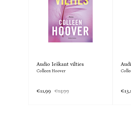
Audio Ieškant vilties
Audi
Colleen Hoover
Coll
€11,99
€14,99
€13,