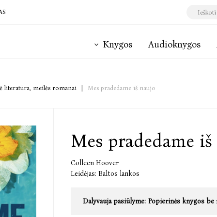
AS
Knygos
Audioknygos
 literatūra, meilės romanai
|
Mes pradedame iš naujo
Mes pradedame iš
Colleen Hoover
Leidėjas:
Baltos lankos
Dalyvauja pasiūlyme:
Popierinės knygos be 