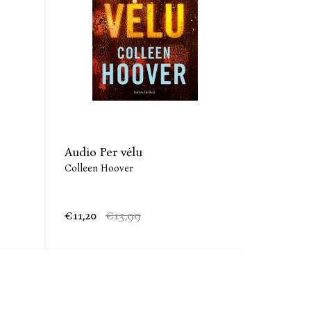
Audio Per vėlu
El. knyg
Colleen Hoover
Colleen H
€11,20
€13,99
€9,31
€