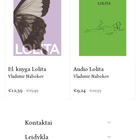
El. knyga Lolita
Audio Lolita
Vladimir Nabokov
Vladimir Nabokov
€12,39
€9,24
€15,49
€11,55
Kontaktai
Leidykla