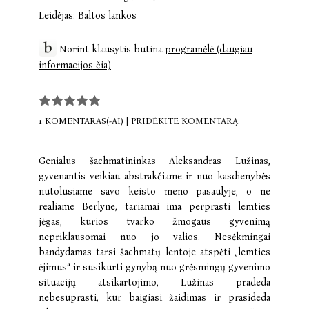
Leidėjas:
Baltos lankos
Norint klausytis būtina
programėlė (daugiau
informacijos čia)
1 KOMENTARAS(-AI)
|
PRIDĖKITE KOMENTARĄ
Genialus šachmatininkas Aleksandras Lužinas,
gyvenantis veikiau abstrakčiame ir nuo kasdienybės
nutolusiame savo keisto meno pasaulyje, o ne
realiame Berlyne, tariamai ima perprasti lemties
jėgas, kurios tvarko žmogaus gyvenimą
nepriklausomai nuo jo valios. Nesėkmingai
bandydamas tarsi šachmatų lentoje atspėti „lemties
ėjimus“ ir susikurti gynybą nuo grėsmingų gyvenimo
situacijų atsikartojimo, Lužinas pradeda
nebesuprasti, kur baigiasi žaidimas ir prasideda