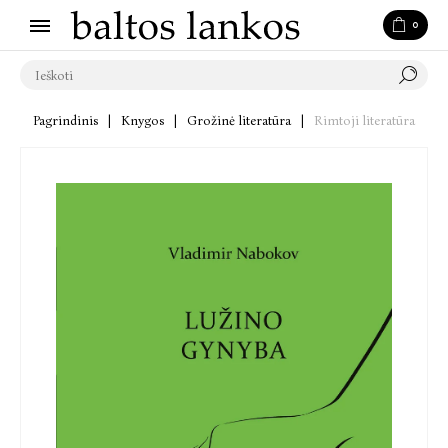
0
Pagrindinis
|
Knygos
|
Grožinė literatūra
|
Rimtoji literatūra