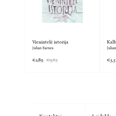
Vienintelė istorija
Kalb
Julian Barnes
Julia
€2,89
€9,63
€3,3