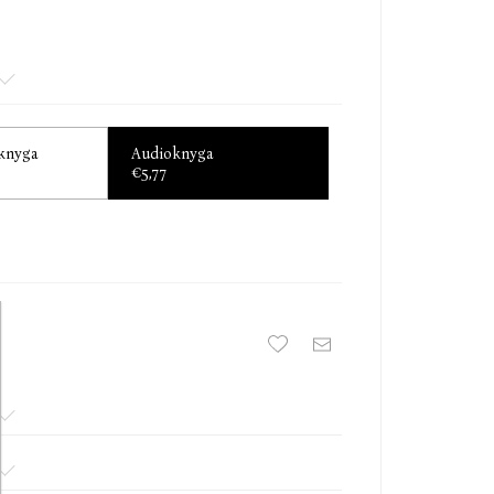
omanas Pabaigos jausmas atskleidžia, kaip mes
e, o kartais tiesiog ištriname įvykius...“
 knyga
Audioknyga
€5,77
, kuo deduosi esąs? – pasirodo esąs filosofinis <…
me nepatikimi istorijų pasakotojai, mūsų atminties