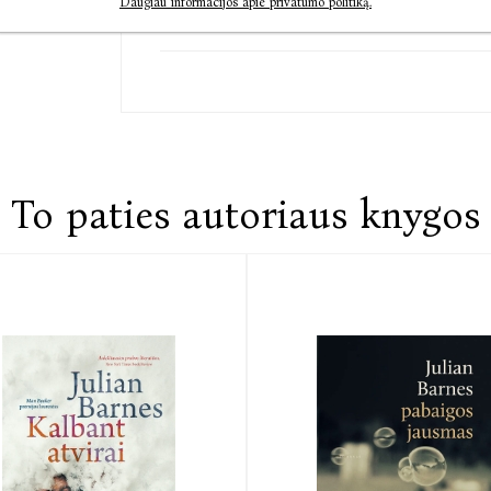
Daugiau informacijos apie privatumo politiką.
Susisiekite
To paties autoriaus knygos