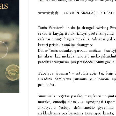
1 KOMENTARAS(-AI)
|
PRIDĖKIT
Tonis Vebsteris ir du jo draugai Adrianą Fi
sekso ir knygų, išsiskiriantys pretenzingumu,
vaikinai drauge baigia mokslus. Adrianas gal ki
keturi prisiekia amžiną draugystę.
Dabar Tonis sulaukęs garbaus amžiaus. Praeityje
Jis tikras, kad niekada nenorėjo nieko įskaudint
pateikti staigmenų. Jos prasideda Toniui gavus 
„Pabaigos jausmas“ – istorija apie tai, kaip
sužadina pamirštus jausmus, o nuomonė a
pasikeičia.
Sumaniai suregztas pasakojimas, kuriame junta
moralės, emocijų aidas <...> sąmojingai tapo
ankstyvojo šeštojo dešimtmečio gyvenimo
atskleidžiama pasibaisėtina tiesa apie kerštą,