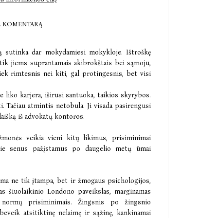
E KOMENTARĄ
ną sutinka dar mokydamiesi mokykloje. Ištroškę
 tik jiems suprantamais akibrokštais bei sąmoju,
ek rimtesnis nei kiti, gal protingesnis, bet visi
 liko karjera, iširusi santuoka, taikios skyrybos.
i. Tačiau atmintis netobula. Ji visada pasirengusi
laišką iš advokatų kontoros.
 žmonės veikia vieni kitų likimus, prisiminimai
pie senus pažįstamus po daugelio metų ūmai
ma ne tik įtampa, bet ir žmogaus psichologijos,
mas šiuolaikinio Londono paveikslas, marginamas
 normų prisiminimais. Žingsnis po žingsnio
 beveik atsitiktinę nelaimę ir sąžinę, kankinamai