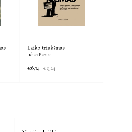
mas
Laiko triukšmas
Pabaigo
Julian Barnes
Julian Bar
€6,74
€9,24
€7,57