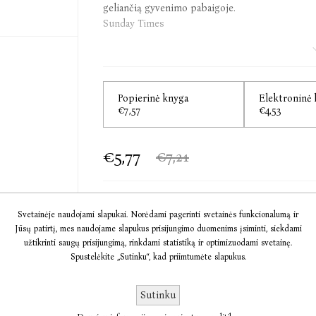
geliančią gyvenimo pabaigoje.
Sunday Times
„Liūdnas, tačiau įtikinamas pasakojimas. R
manipuliuojame praeitimi – perkuriame, tikslinam
Vogue
Popierinė knyga
Elektroninė
€7,57
€4,53
„Dažnas šiurpą keliantis klausimas – ar esu tas
>. Julianas Barnesas atskleidžia paslaptį – esa
tikslumas kelia abejonių.“
€5,77
€7,21
The Boston Globe
Svetainėje naudojami slapukai. Norėdami pagerinti svetainės funkcionalumą ir
Į KREPŠELĮ
Jūsų patirtį, mes naudojame slapukus prisijungimo duomenims įsiminti, siekdami
užtikrinti saugų prisijungimą, rinkdami statistiką ir optimizuodami svetainę.
Spustelėkite „Sutinku“, kad priimtumėte slapukus.
Informacija
Komentarai
Sutinku