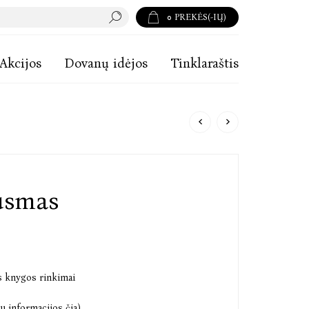
0
PREKĖS(-IŲ)
Akcijos
Dovanų idėjos
Tinklaraštis
usmas
s knygos rinkimai
u informacijos čia)