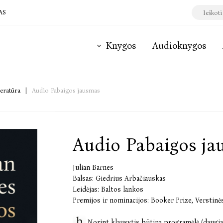
AS
Knygos
Audioknygos
teratūra
|
Audio Pabaigos jausmas
Audio Pabaigos ja
Julian Barnes
Balsas:
Giedrius Arbačiauskas
Leidėjas:
Baltos lankos
Premijos ir nominacijos:
Booker Prize,
Verstinė
Norint klausytis būtina
programėlė (daugia