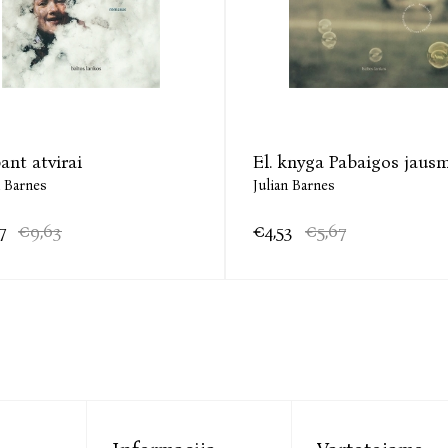
ant atvirai
El. knyga Pabaigos jaus
n Barnes
Julian Barnes
7
€9,63
€4,53
€5,67