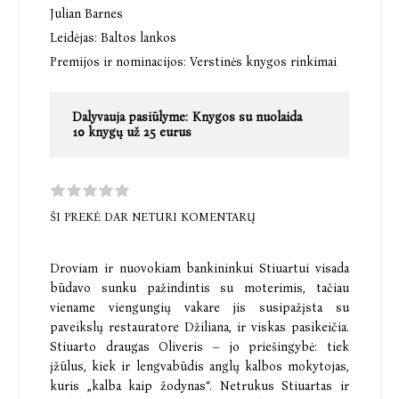
Julian Barnes
Leidėjas:
Baltos lankos
Premijos ir nominacijos:
Verstinės knygos rinkimai
Dalyvauja pasiūlyme:
Knygos su nuolaida
10 knygų už 25 eurus
ŠI PREKĖ DAR NETURI KOMENTARŲ
Droviam ir nuovokiam bankininkui Stiuartui visada
būdavo sunku pažindintis su moterimis, tačiau
viename viengungių vakare jis susipažįsta su
paveikslų restauratore Džiliana, ir viskas pasikeičia.
Stiuarto draugas Oliveris – jo priešingybė: tiek
įžūlus, kiek ir lengvabūdis anglų kalbos mokytojas,
kuris „kalba kaip žodynas“. Netrukus Stiuartas ir