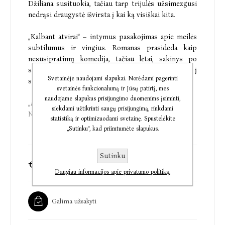
Džiliana susituokia, tačiau tarp trijulės užsimezgusi
nedrąsi draugystė išvirsta į kai ką visiškai kita.
„Kalbant atvirai“ – intymus pasakojimas apie meilės
subtilumus ir vingius. Romanas prasideda kaip
nesusipratimų komedija, tačiau lėtai, sakinys po
sakinio, tamsėja ir gilėja, įtraukdamas mus į
Svetainėje naudojami slapukai. Norėdami pagerinti
sudėtingus širdies reikalų akivarus.
svetainės funkcionalumą ir Jūsų patirtį, mes
naudojame slapukus prisijungimo duomenims įsiminti,
„Aukščiausios prabos literatūra.“
siekdami užtikrinti saugų prisijungimą, rinkdami
New York Times Book Review
statistiką ir optimizuodami svetainę. Spustelėkite
„Sutinku“, kad priimtumėte slapukus.
„Kibirkščiuojantis pasakojimas... Toks sklandus –
rodos, puslapiai patys veja vienas kitą.“
Sutinku
Observer
€3,37
€9,63
Daugiau informacijos apie privatumo politiką.
„Nedaugelio autorių mąstymas ir kalba taip įtraukia.
Ši knyga yra nuostabiai sąmojinga, intelektuali ir
Galima užsakyti
jaudinanti.“
Independent on Sunday