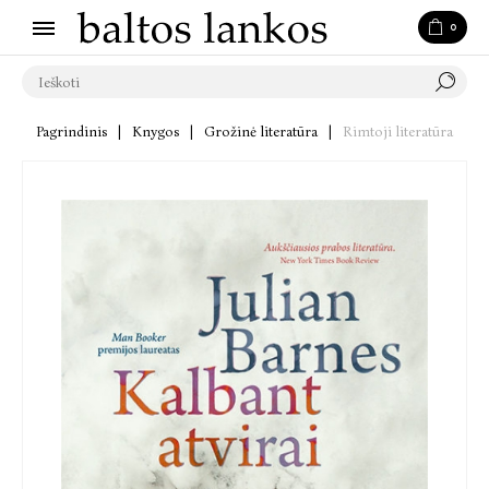
0
Pagrindinis
|
Knygos
|
Grožinė literatūra
|
Rimtoji literatūra