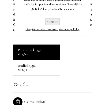
intelektualinis autoritetas ir meninis
statistiką ir optimizuodami svetainę. Spustelėkite
principingumas pradėjo ligi šiol tebesitęsiančią
„Sutinku“, kad priimtumėte slapukus.
draugystę su skaitytojais. Absurdas, maištas, istorija
ir mirtis – svarbiausios temos, plėtojamos visame A.
Sutinku
Camus kūrybiniame palikime. 1957 m. rašytojas buvo
Daugiau informacijos apie privatumo politiką.
apdovanotas Nobelio literatūros premija.
Popierinė knyga
€12,60
Audioknyga
€12,51
€12,60
Galima užsakyti