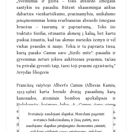
„Švelnumas ir globa – toks absurdo žmogaus
santykis su pasauliu. Būtent skausmingai aiškus
dabarties vienkartiškumo, praeinamybės, unikalumo
įsisąmoninimas lemia svarbiausius absurdo žmogaus
bruožus – taurumą ir paprastumą... Toks šio
traktato Sizifas, ritinantis akmenį į kalną, bet kartu
puikiai žinantis, kad tas akmuo nuriedės žemyn ir vėl
viskas prasidės iš naujo. Tokia ir ta paprasta tiesa,
kurią pasako Camus savo „Sizifo mite“: pasaulis ir
gyvenimas neturi jokios aukštesnės prasmės, tačiau
tu privalai gyventi taip, tarsi toji prasmė egzistuotų.“
Arvydas Šliogeris
Prancūzų rašytojo Albert'o Camus (Alberas Kamiu,
1913-1960) karta brendo dviejų pasaulinių karų
kanonados, atominės bombos apokalipsės ir
Holokausto košmaro laiku. A. Camus tapo vienu
svarbiausių savo kartos kultūros mokytojų,
Svetainėje naudojami slapukai. Norėdami pagerinti
intelektualinių vadovų, moraline sąžine. Savo kūryba
svetainės funkcionalumą ir Jūsų patirtį, mes
jis išreiškė naujosios epochos dvasią ir galią, o jo
naudojame slapukus prisijungimo duomenims įsiminti,
jaunatviškas entuziazmas, neabejotinas
siekdami užtikrinti saugų prisijungimą, rinkdami