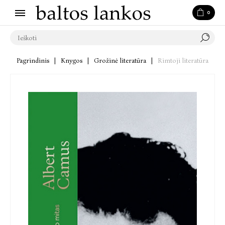
0
Pagrindinis
|
Knygos
|
Grožinė literatūra
|
Rimtoji literatūra