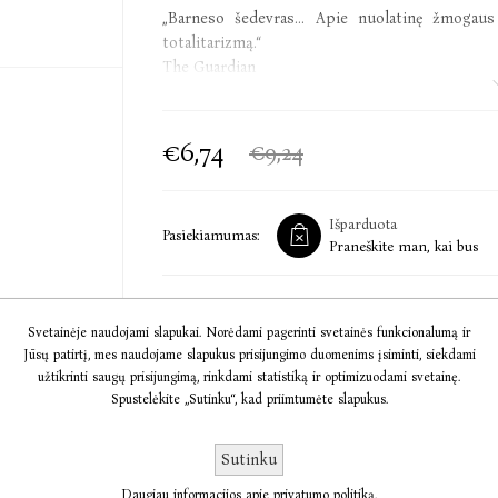
„Barneso šedevras... Apie nuolatinę žmogau
totalitarizmą.“
The Guardian
„Šiuo romanu Barnesas iš naujo sukūrė save kaip
Daily Telegraph
€6,74
€9,24
„Nepakartojama… Pasakojimas, kuriame atgaivina
The New York Times Book Review
Išparduota
Pasiekiamumas:
Praneškite man, kai bus
Julian Barnes (Džulianas Barnsas, gim. 1946) –
britų literatūros chameleonu, idėjų romano re
Svetainėje naudojami slapukai. Norėdami pagerinti svetainės funkcionalumą ir
Calvino, Jameso Joyce'o ir Milano Kunderos 
Jūsų patirtį, mes naudojame slapukus prisijungimo duomenims įsiminti, siekdami
triukšmas“ (2016) buvo išrinktas metų knyga t
užtikrinti saugų prisijungimą, rinkdami statistiką ir optimizuodami svetainę.
„Observer“, pakilo į „The Sunday Times“ bestse
Informacija
Spustelėkite „Sutinku“, kad priimtumėte slapukus.
šios rašytojo knygos: „10 1/2 pasaulio istorijos
jausmas“ (2013), „Gyvenimo lygmenys“ (2015).
Komentarai
Sutinku
Daugiau informacijos apie privatumo politiką.