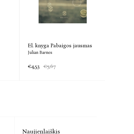
El. knyga Pabaigos jausmas
Pabaigo
Julian Barnes
Julian Bar
€4,53
€5,67
€7,57
Naujienlaiškis