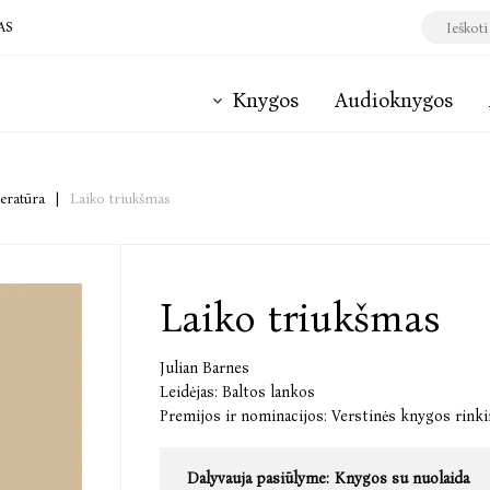
AS
Knygos
Audioknygos
teratūra
|
Laiko triukšmas
Laiko triukšmas
Julian Barnes
Leidėjas:
Baltos lankos
Premijos ir nominacijos:
Verstinės knygos rink
Dalyvauja pasiūlyme:
Knygos su nuolaida