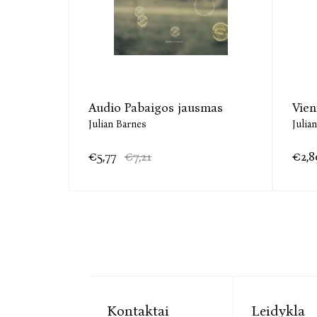
Audio Pabaigos jausmas
Vien
Julian Barnes
Julia
€5,77
€7,21
€2,8
Kontaktai
Leidykla