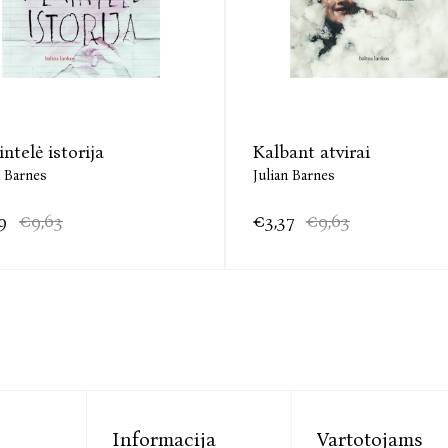
intelė istorija
Kalbant atvirai
n Barnes
Julian Barnes
9
€9,63
€3,37
€9,63
Informacija
Vartotojams