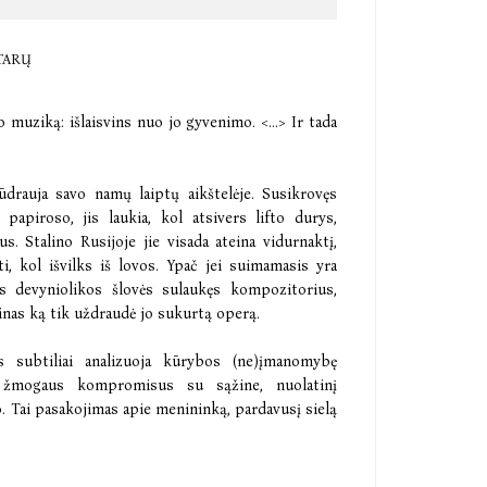
TARŲ
s jo muziką: išlaisvins nuo jo gyvenimo. <…> Ir tada
drauja savo namų laiptų aikštelėje. Susikrovęs
papiroso, jis laukia, kol atsivers lifto durys,
s. Stalino Rusijoje jie visada ateina vidurnaktį,
ti, kol išvilks iš lovos. Ypač jei suimamasis yra
s devyniolikos šlovės sulaukęs kompozitorius,
inas ką tik uždraudė jo sukurtą operą.
s subtiliai analizuoja kūrybos (ne)įmanomybę
nto žmogaus kompromisus su sąžine, nuolatinį
. Tai pasakojimas apie menininką, pardavusį sielą