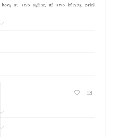
s kovą su savo sąžine, už savo kūrybą, prieš
 rašytoją.“
ma visa kafkiškoji beprotybė.“
 šiuolaikinis anglų rašytojas, kritikų vadinamas
nesanso architektu. Jo kūryba lyginama su Italo
kūriniais. Naujausias autoriaus romanas „Laiko
okių leidinių kaip „The Guardian“, „The Times“,
lerių sąrašo pirmąją vietą. Lietuviškai išleistos
 skyrių“ (2006), „Flobero papūga“ (2011), „Pabaigos