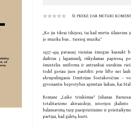
ŠI PREKĖ DAR NETURI KOMEN
„Ko jis tikrai tikėjosi, tai kad mirtis išlaisvin
jo muzika bus… tiesiog muzika.“
1937–ųjų pavasarį vienišas žmogus kasnakt bū
daiktus į lagaminėlį, rūkydamas papirosą po 
šmėstelės uniforma ir antrankiai surakins riešu
todėl geriau juos pasitikti prie lifto nei lauk
skrupulingasis Dmitrijus Šostakovičius – vo
gyvenantis beprotybės apimtais laikais, kai Stal
Romane „Laiko triukšmas“ Julianas Barnesa
totalitarizmo akivaizdoje, istorijos įkali
balansavimą tarp pasipriešinimo ir prisitaikymo
partijai, kad galėtų kurti.