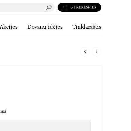
0
PREKĖS(-IŲ)
Akcijos
Dovanų idėjos
Tinklaraštis
imai