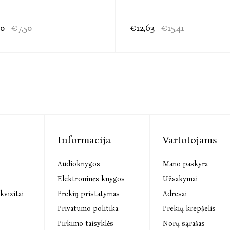
00
€7,50
€12,63
€15,41
Informacija
Vartotojams
Audioknygos
Mano paskyra
s
Elektroninės knygos
Užsakymai
kvizitai
Prekių pristatymas
Adresai
Privatumo politika
Prekių krepšelis
Pirkimo taisyklės
Norų sąrašas