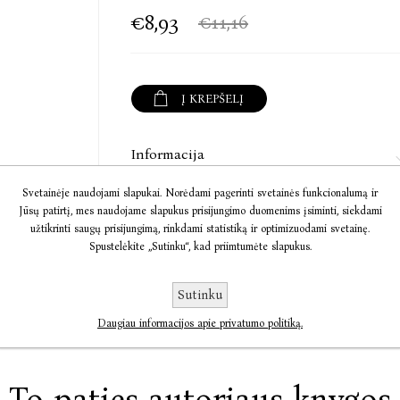
€8,93
€11,16
Į KREPŠELĮ
Informacija
Svetainėje naudojami slapukai. Norėdami pagerinti svetainės funkcionalumą ir
Komentarai
Jūsų patirtį, mes naudojame slapukus prisijungimo duomenims įsiminti, siekdami
užtikrinti saugų prisijungimą, rinkdami statistiką ir optimizuodami svetainę.
Susisiekite
Spustelėkite „Sutinku“, kad priimtumėte slapukus.
Sutinku
Daugiau informacijos apie privatumo politiką.
To paties autoriaus knygos