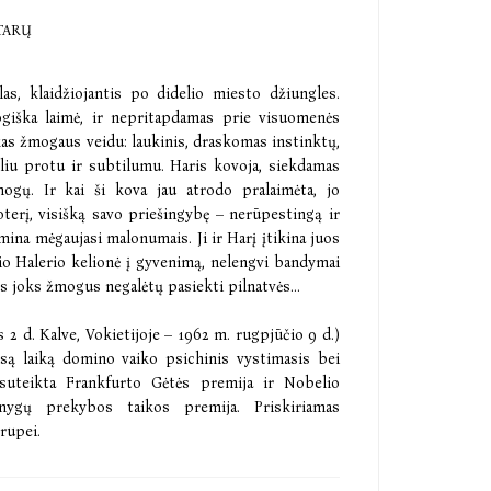
TARŲ
las, klaidžiojantis po didelio miesto džiungles.
giška laimė, ir nepritapdamas prie visuomenės
ilkas žmogaus veidu: laukinis, draskomas instinktų,
iliu protu ir subtilumu. Haris kovoja, siekdamas
žmogų. Ir kai ši kova jau atrodo pralaimėta, jo
oterį, visišką savo priešingybę – nerūpestingą ir
na mėgaujasi malonumais. Ji ir Harį įtikina juos
rio Halerio kelionė į gyvenimą, nelengvi bandymai
s joks žmogus negalėtų pasiekti pilnatvės...
 d. Kalve, Vokietijoje – 1962 m. rugpjūčio 9 d.)
visą laiką domino vaiko psichinis vystimasis bei
suteikta Frankfurto Gėtės premija ir Nobelio
knygų prekybos taikos premija. Priskiriamas
rupei.