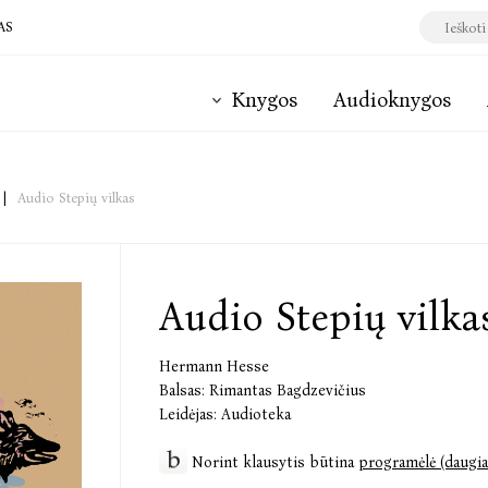
AS
Knygos
Audioknygos
|
Audio Stepių vilkas
Audio Stepių vilka
Hermann Hesse
Balsas:
Rimantas Bagdzevičius
Leidėjas:
Audioteka
Norint klausytis būtina
programėlė (daugia