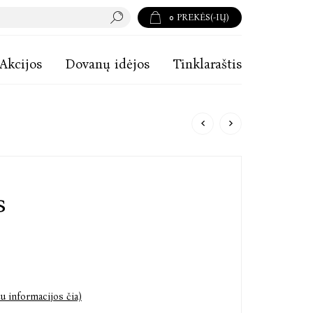
0
PREKĖS(-IŲ)
Akcijos
Dovanų idėjos
Tinklaraštis
s
u informacijos čia)