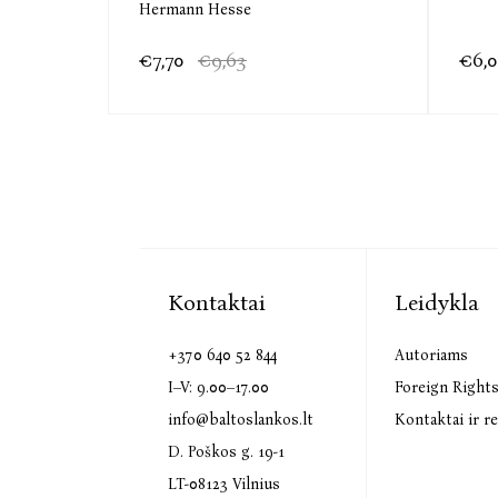
Hermann Hesse
€7,70
€9,63
€6,
Kontaktai
Leidykla
+370 640 52 844
Autoriams
I–V: 9.00–17.00
Foreign Right
info@baltoslankos.lt
Kontaktai ir re
D. Poškos g. 19-1
LT-08123 Vilnius