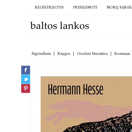
REGISTRUOTIS
PRISIJUNGTI
NORŲ SĄRAŠ
Pagrindinis
|
Knygos
|
Grožinė literatūra
|
Romanai