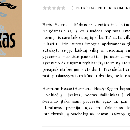
ŠI PREKĖ DAR NETURI KOMEN
Haris Haleris – liūdnas ir vienišas intelektua
Neigdamas visa, iš ko susideda paprasta žmo
normų, jis save laiko stepių vilku. Tačiau tai v
ir kartu – itin jautrus žmogus, apdovanotas g
sutaikyti savyje laukinį vilką ir racionalų 
gyvenimas netikėtai pasikeičia – jis sutinka m
gyvenimo džiaugsmu trykštančią Herminą. Hermi
prisijaukinti bei jiems atsiduoti. Prasideda Ha
rasti pusiausvyrą tarp kūno ir dvasios, be kurio
Hermann Hesse (Hermanas Hesė; 1877 m. liepos 2
– vokiečių – šveicarų poetas, dailininkas. Jį 
švietimo įtaka šiam procesui. 1946 m. jam 
literatūros premija, 1955 m. Vokietijos 
intelektualiųjų psichologinių romanų rašytojų g