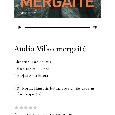
-9:52
Audio Vilko mergaitė
Christian Hardinghaus
Balsas:
Sigita Pūkienė
Leidėjas:
Alma littera
Norint klausytis būtina
programėlė (daugiau
informacijos čia)