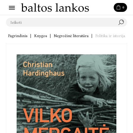
0
Pagrindinis
|
Knygos
|
Negrožinė literatūra
|
Politika ir istorija