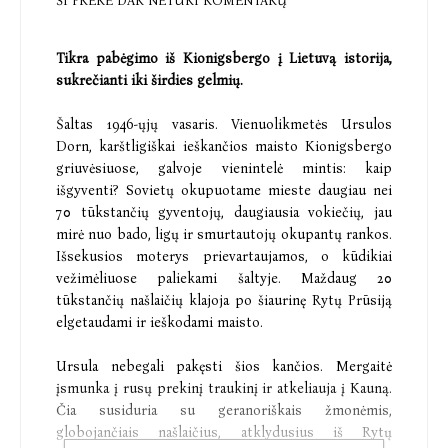
ŠI PREKĖ DAR NETURI KOMENTARŲ
Tikra pabėgimo iš Kionigsbergo į Lietuvą istorija,
sukrečianti iki širdies gelmių.
Šaltas 1946-ųjų vasaris. Vienuolikmetės Ursulos
Dorn, karštligiškai ieškančios maisto Kionigsbergo
griuvėsiuose, galvoje vienintelė mintis: kaip
išgyventi? Sovietų okupuotame mieste daugiau nei
70 tūkstančių gyventojų, daugiausia vokiečių, jau
mirė nuo bado, ligų ir smurtautojų okupantų rankos.
Išsekusios moterys prievartaujamos, o kūdikiai
vežimėliuose paliekami šaltyje. Maždaug 20
tūkstančių našlaičių klajoja po šiaurinę Rytų Prūsiją
elgetaudami ir ieškodami maisto.
Ursula nebegali pakęsti šios kančios. Mergaitė
įsmunka į rusų prekinį traukinį ir atkeliauja į Kauną.
Čia susiduria su geranoriškais žmonėmis,
globojančiais našlaičius, atklydusius iš Rytų