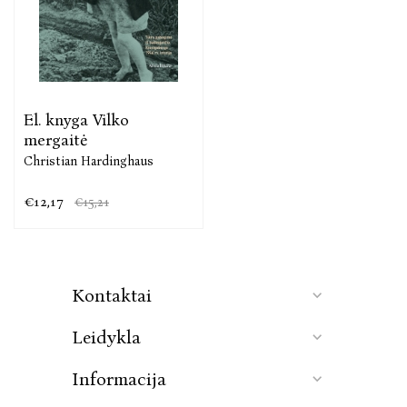
El. knyga Vilko
mergaitė
Christian Hardinghaus
€12,17
€15,21
Kontaktai
Leidykla
Informacija