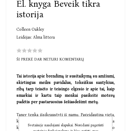
El. knyga Beveik tikra
istorija
Colleen Oakley
Leidėjas:
Alma littera
ŠI PREKĖ DAR NETURI KOMENTARŲ
Tai istorija apie brendimą ir susitaikymą su amžiumi,
skirtingus meilės pavidalus, toksiškus santykius,
ribą tarp teisėto ir teisingo elgesio ir apie tai, kaip
smarkiai ir kartu taip menkai pasikeitė moterų
padėtis per pastaruosius šešiasdešimt metų.
Taner tenka išsikraustyti iš namų. Pageidautina vieta,
kurioje galėtų toliau trinti sofą su sportinėmis
Svetainėje naudojami slapukai. Norėdami pagerinti
kelnėmis ir devyniolika valandų per parą žaisti vaizdo