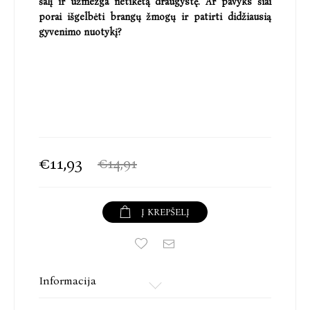
šalį ir užmezga netikėtą draugystę. Ar pavyks šiai
porai išgelbėti brangų žmogų ir patirti didžiausią
gyvenimo nuotykį?
€11,93
€14,91
Į KREPŠELĮ
Informacija