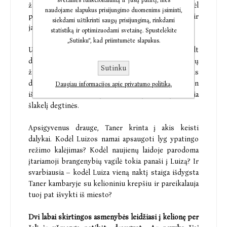
svetainės funkcionalumą ir Jūsų patirtį, mes
žaidimus. Nei santaupų, nei pajamų neturi, todėl
naudojame slapukus prisijungimo duomenims įsiminti,
priima pasiūlymą apsigyventi su senyva moterimi ir
siekdami užtikrinti saugų prisijungimą, rinkdami
jai padėti.
statistiką ir optimizuodami svetainę. Spustelėkite
„Sutinku“, kad priimtumėte slapukus.
Užteko kartą paslysti ant kilimėlio, ir Luizos Vilt
dukra pareikalavo, kad pas mamą apsigyventų
Sutinku
žmogus, galintis pagelbėti. Ir kam rūpi, kad Luiza vis
dar vaikšto pati, tegul ir su lazdele, kasdien
Daugiau informacijos apie privatumo politiką.
išsprendžia kryžiažodį ir kiekvieną popietę išlenkia
šlakelį degtinės.
Apsigyvenus drauge, Taner krinta į akis keisti
dalykai. Kodėl Luizos namai apsaugoti lyg ypatingo
režimo kalėjimas? Kodėl naujienų laidoje parodoma
įtariamoji brangenybių vagilė tokia panaši į Luizą? Ir
svarbiausia – kodėl Luiza vieną naktį staiga išdygsta
Taner kambaryje su kelioniniu krepšiu ir pareikalauja
tuoj pat išvykti iš miesto?
Dvi labai skirtingos asmenybės leidžiasi į kelionę per