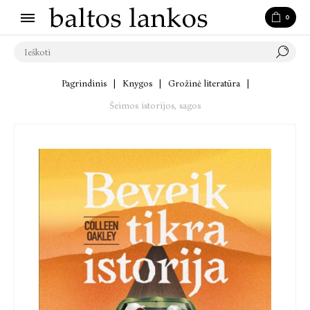
0
Pagrindinis
|
Knygos
|
Grožinė literatūra
|
Šeimos istorijos, sagos