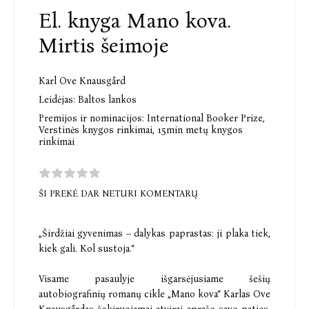
El. knyga Mano kova.
Mirtis šeimoje
Karl Ove Knausgård
Leidėjas:
Baltos lankos
Premijos ir nominacijos:
International Booker Prize,
Verstinės knygos rinkimai,
15min metų knygos
rinkimai
ŠI PREKĖ DAR NETURI KOMENTARŲ
„Širdžiai gyvenimas – dalykas paprastas: ji plaka tiek,
kiek gali. Kol sustoja.“
Visame pasaulyje išgarsėjusiame šešių
autobiografinių romanų cikle „Mano kova“ Karlas Ove