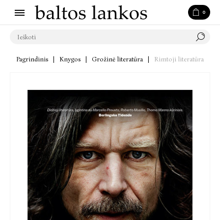
0
Pagrindinis
|
Knygos
|
Grožinė literatūra
|
Rimtoji literatūra