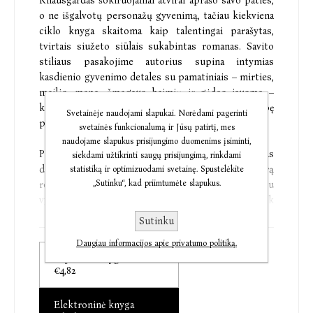
Knausgårdas šokiruojamai atvirai aprašo savo paties,
o ne išgalvotų personažų gyvenimą, tačiau kiekviena
ciklo knyga skaitoma kaip talentingai parašytas,
tvirtais siužeto siūlais sukabintas romanas. Savito
stiliaus pasakojime autorius supina intymias
kasdienio gyvenimo detales su pamatiniais – mirties,
meilės, meno, žmogaus baimių ir gėdos jausmo –
klausimais. Šis literatūros šedevras duoda galimybę
Svetainėje naudojami slapukai. Norėdami pagerinti
pažinti vieną originaliausių šių dienų rašytojų.
svetainės funkcionalumą ir Jūsų patirtį, mes
naudojame slapukus prisijungimo duomenims įsiminti,
Pirmame ciklo romane „Mirtis šeimoje“ Knausgårdas
siekdami užtikrinti saugų prisijungimą, rinkdami
dokumentuoja savo paauglystės prisiminimus, aistrą
statistiką ir optimizuodami svetainę. Spustelėkite
„Sutinku“, kad priimtumėte slapukus.
roko muzikai, pirmąjį įsimylėjimą, santykius su
vyresniuoju broliu, mylinčia, tačiau blankia, beveik
nepastebima motina ir nutolusiu, nenuspėjamu tėvu,
Sutinku
iš panagių analizuoja skausmą ir kitus, prieštaringus
Daugiau informacijos apie privatumo politiką.
jausmus, patirtus tėvui mirus. Autorius kuria
Popierinė knyga
vitališką ir itin universalų pasakojimą apie kasdienes,
€4,82
mažas ir dideles, žmogaus kovas, kurias mes visi
kovojame diena iš dienos.
Elektroninė knyga