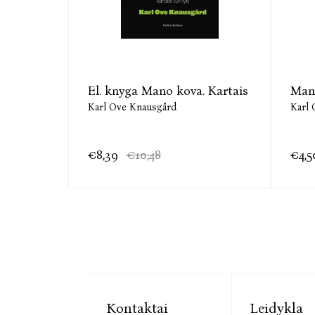
eimoje
El. knyga Mano kova. Kartais
Mano
Karl Ove Knausgård
Karl 
€8,39
€10,48
€4,5
Kontaktai
Leidykla