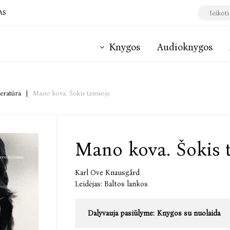
AS
Knygos
Audioknygos
teratūra
|
Mano kova. Šokis tamsoje
Mano kova. Šokis 
Karl Ove Knausgård
Leidėjas:
Baltos lankos
Dalyvauja pasiūlyme:
Knygos su nuolaida