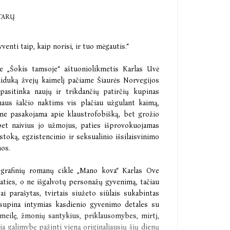
TARŲ
venti taip, kaip norisi, ir tuo mėgautis.“
e „Šokis tamsoje“ aštuoniolikmetis Karlas Uvė
ediduką žvejų kaimelį pačiame Šiaurės Norvegijos
 pasitinka naujų ir trikdančių patirčių kupinas
žmaus šalčio naktims vis plačiau užgulant kaimą,
ne pasakojama apie klaustrofobišką, bet grožio
bet naivius jo užmojus, paties išprovokuojamas
toką, egzistencinio ir seksualinio išsilaisvinimo
mos.
iografinių romanų cikle „Mano kova“ Karlas Ove
aties, o ne išgalvotų personažų gyvenimą, tačiau
i parašytas, tvirtais siužeto siūlais sukabintas
 supina intymias kasdienio gyvenimo detales su
 meilę, žmonių santykius, priklausomybes, mirtį,
ia galimybę pažinti vieną originaliausių šių dienų