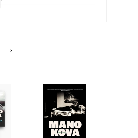
tendenciją – rašyti ilgas, tęstines, į kelių tomų
as. Pasak literatūros kritikų, Knausgårdas išplėtė
 autorių, kurio mirtis buvo skelbiama dar XX a.