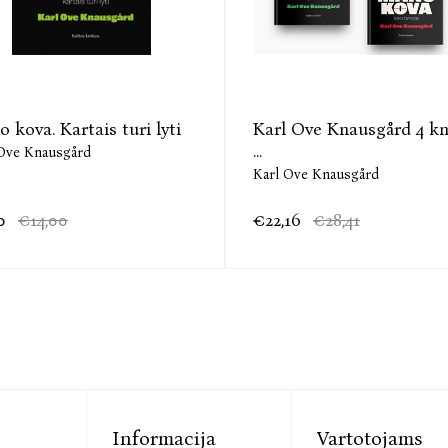
 kova. Kartais turi lyti
Karl Ove Knausgård 4 k
...
Ove Knausgård
Karl Ove Knausgård
0
€14,00
€22,16
€28,41
Informacija
Vartotojams