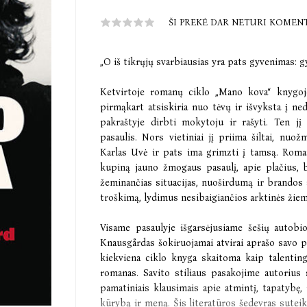
ŠI PREKĖ DAR NETURI KOMEN
„O iš tikrųjų svarbiausias yra pats gyvenimas: gy
Ketvirtoje romanų ciklo „Mano kova“ knygoj
pirmąkart atsiskiria nuo tėvų ir išvyksta į n
pakraštyje dirbti mokytoju ir rašyti. Ten jį
pasaulis. Nors vietiniai jį priima šiltai, nuo
Karlas Uvė ir pats ima grimzti į tamsą. Roma
kupiną jauno žmogaus pasaulį, apie plačius, 
žeminančias situacijas, nuoširdumą ir brandos s
troškimą, lydimus nesibaigiančios arktinės žie
Visame pasaulyje išgarsėjusiame šešių autob
Knausgårdas šokiruojamai atvirai aprašo savo p
kiekviena ciklo knyga skaitoma kaip talentinga
romanas. Savito stiliaus pasakojime autorius
pamatiniais klausimais apie atmintį, tapatybę,
kūrybą ir meną. Šis literatūros šedevras suteik