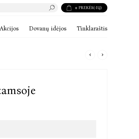
0
PREKĖS(-IŲ)
Akcijos
Dovanų idėjos
Tinklaraštis
tamsoje