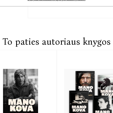
atspindinčių ryškią pastarųjų metų literatūros 
sagas išsiplėtojančias tų pačių veikėjų istorij
grožinės literatūros ribas ir XXI a. prikėlė
viduryje.
To paties autoriaus knygos