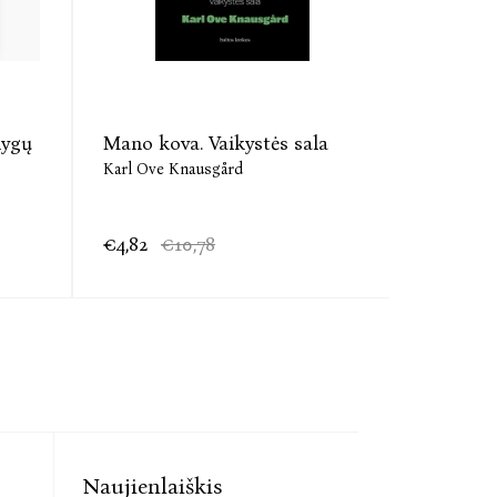
nygų
Mano kova. Vaikystės sala
El. knyg
Mylintis
Karl Ove Knausgård
Karl Ove 
€4,82
€10,78
€7,38
€
Naujienlaiškis